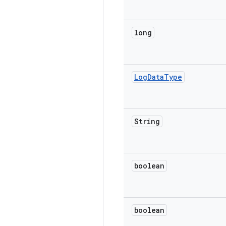
long
Log
Data
Type
String
boolean
boolean