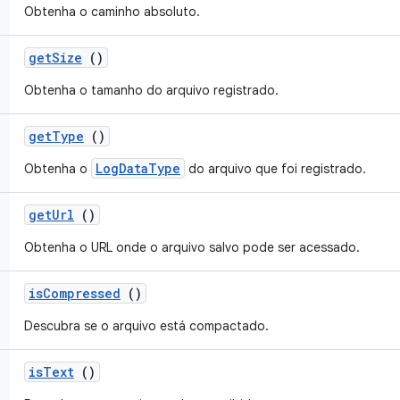
Obtenha o caminho absoluto.
get
Size
()
Obtenha o tamanho do arquivo registrado.
get
Type
()
LogDataType
Obtenha o
do arquivo que foi registrado.
get
Url
()
Obtenha o URL onde o arquivo salvo pode ser acessado.
is
Compressed
()
Descubra se o arquivo está compactado.
is
Text
()