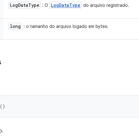
Log
Data
Type
Log
Data
Type
: O
do arquivo registrado.
long
: o tamanho do arquivo logado em bytes.
s
 ()
o.