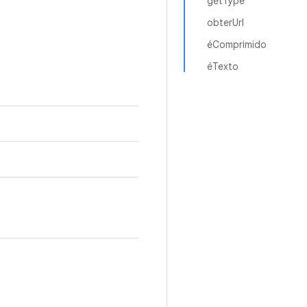
getType
obterUrl
éComprimido
éTexto