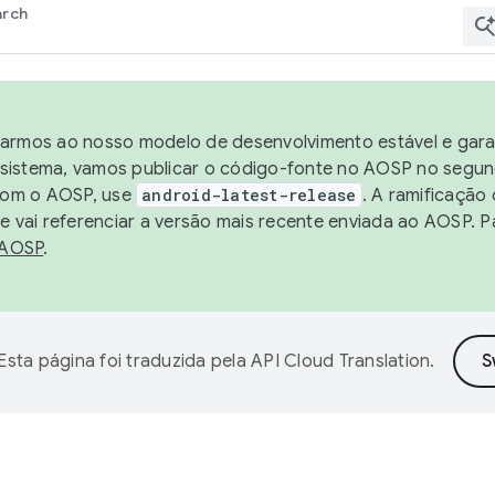
arch
harmos ao nosso modelo de desenvolvimento estável e garan
sistema, vamos publicar o código-fonte no AOSP no segund
 com o AOSP, use
android-latest-release
. A ramificação
 vai referenciar a versão mais recente enviada ao AOSP. P
 AOSP
.
Esta página foi traduzida pela
API Cloud Translation
.