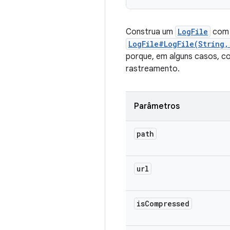
Construa um
LogFile
com 
LogFile#LogFile(String
porque, em alguns casos, c
rastreamento.
Parâmetros
path
url
is
Compressed