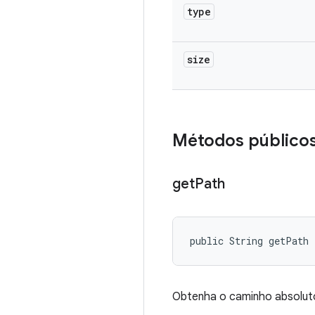
type
size
Métodos público
get
Path
public String getPath
Obtenha o caminho absolut