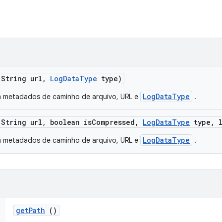
String url
,
Log
Data
Type
type)
LogDataType
metadados de caminho de arquivo, URL e
.
String url
,
boolean is
Compressed
,
Log
Data
Type
type
,
l
LogDataType
metadados de caminho de arquivo, URL e
.
get
Path
()