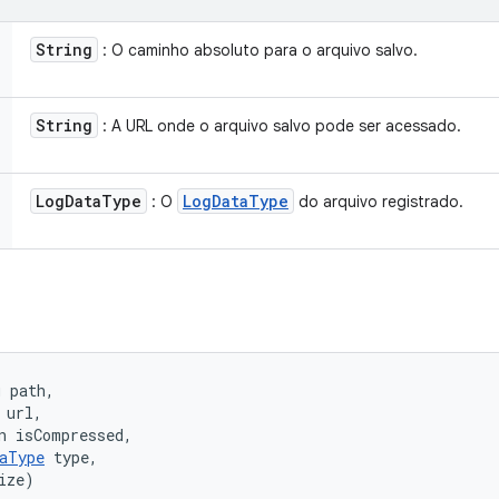
String
: O caminho absoluto para o arquivo salvo.
String
: A URL onde o arquivo salvo pode ser acessado.
Log
Data
Type
Log
Data
Type
: O
do arquivo registrado.
 path, 

url, 

n isCompressed, 

aType
 type, 

ize)