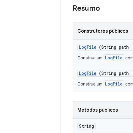
Resumo
Construtores públicos
Log
File
(String path
,
LogFile
Construa um
com 
Log
File
(String path
,
LogFile
Construa um
com 
Métodos públicos
String