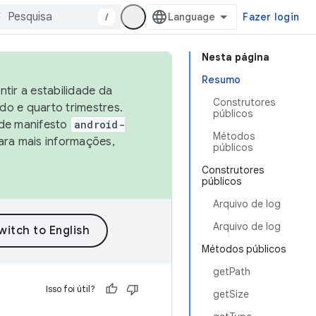
/
Fazer login
Nesta página
Resumo
tir a estabilidade da
Construtores
o e quarto trimestres.
públicos
 de manifesto
android-
Métodos
ara mais informações,
públicos
Construtores
públicos
Arquivo de log
Arquivo de log
Métodos públicos
getPath
Isso foi útil?
getSize