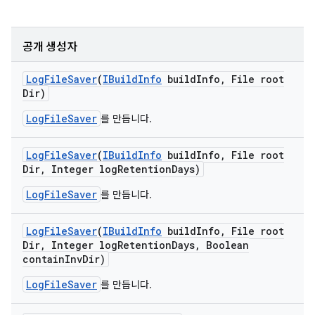
공개 생성자
Log
File
Saver
(
IBuild
Info
build
Info
,
File root
Dir)
LogFileSaver
를 만듭니다.
Log
File
Saver
(
IBuild
Info
build
Info
,
File root
Dir
,
Integer log
Retention
Days)
LogFileSaver
를 만듭니다.
Log
File
Saver
(
IBuild
Info
build
Info
,
File root
Dir
,
Integer log
Retention
Days
,
Boolean
contain
Inv
Dir)
LogFileSaver
를 만듭니다.