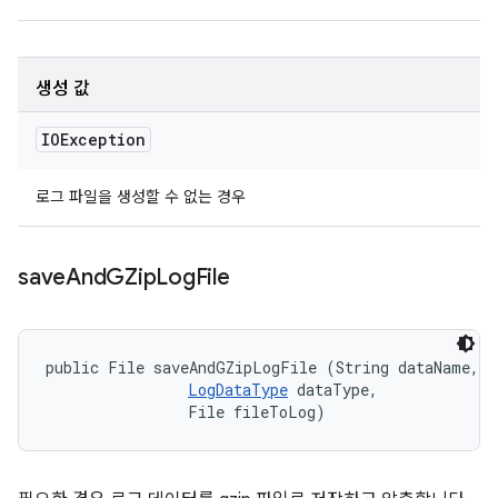
생성 값
IOException
로그 파일을 생성할 수 없는 경우
save
And
GZip
Log
File
public File saveAndGZipLogFile (String dataName, 

LogDataType
 dataType, 

                File fileToLog)