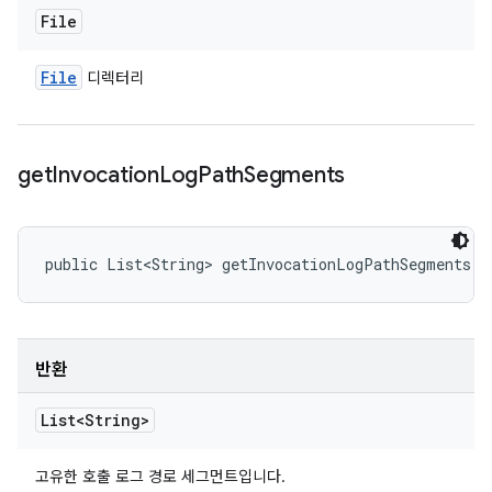
File
File
디렉터리
get
Invocation
Log
Path
Segments
public List<String> getInvocationLogPathSegments (
반환
List<String>
고유한 호출 로그 경로 세그먼트입니다.