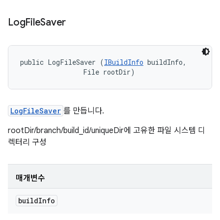
Log
File
Saver
public LogFileSaver (
IBuildInfo
 buildInfo, 

                File rootDir)
LogFileSaver
를 만듭니다.
rootDir/branch/build_id/uniqueDir에 고유한 파일 시스템 디
렉터리 구성
매개변수
build
Info