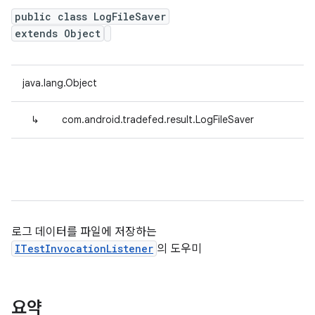
public class LogFileSaver
extends Object
java.lang.Object
↳
com.android.tradefed.result.LogFileSaver
로그 데이터를 파일에 저장하는
ITestInvocationListener
의 도우미
요약