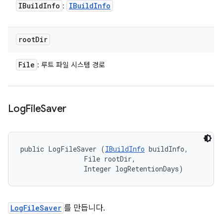
IBuild
Info
IBuild
Info
:
root
Dir
File
: 루트 파일 시스템 경로
Log
File
Saver
public LogFileSaver (
IBuildInfo
 buildInfo, 

                File rootDir, 

                Integer logRetentionDays)
LogFileSaver
를 만듭니다.