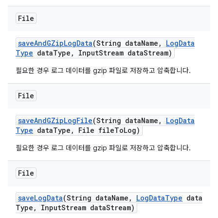
File
save
And
GZip
Log
Data
(String data
Name
,
Log
Data
Type
data
Type
,
Input
Stream data
Stream)
필요한 경우 로그 데이터를 gzip 파일로 저장하고 압축합니다.
File
save
And
GZip
Log
File
(String data
Name
,
Log
Data
Type
data
Type
,
File file
To
Log)
필요한 경우 로그 데이터를 gzip 파일로 저장하고 압축합니다.
File
save
Log
Data
(String data
Name
,
Log
Data
Type
data
Type
,
Input
Stream data
Stream)