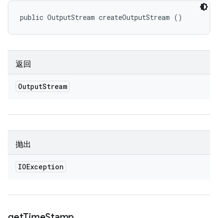
public OutputStream createOutputStream ()
返回
Output
Stream
抛出
IOException
get
Time
Stamp