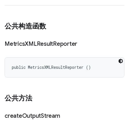
公共构造函数
Metrics
XMLResult
Reporter
public MetricsXMLResultReporter ()
公共方法
create
Output
Stream