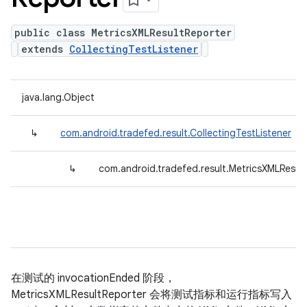
public class MetricsXMLResultReporter
extends
CollectingTestListener
java.lang.Object
↳
com.android.tradefed.result.CollectingTestListener
↳
com.android.tradefed.result.MetricsXMLResul
在测试的 invocationEnded 阶段，
MetricsXMLResultReporter 会将测试指标和运行指标写入