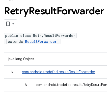
Retry
Result
Forwarder
public class RetryResultForwarder
extends
ResultForwarder
java.lang.Object
↳
com.android.tradefed.result.ResultForwarder
↳
com.android.tradefed.result.RetryResultForwa