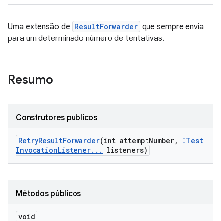
Uma extensão de
ResultForwarder
que sempre envia
para um determinado número de tentativas.
Resumo
Construtores públicos
Retry
Result
Forwarder
(int attempt
Number
,
ITest
Invocation
Listener
.
.
.
listeners)
Métodos públicos
void