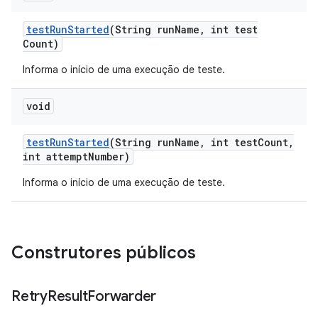
test
Run
Started
(String run
Name
,
int test
Count)
Informa o início de uma execução de teste.
void
test
Run
Started
(String run
Name
,
int test
Count
,
int attempt
Number)
Informa o início de uma execução de teste.
Construtores públicos
Retry
Result
Forwarder