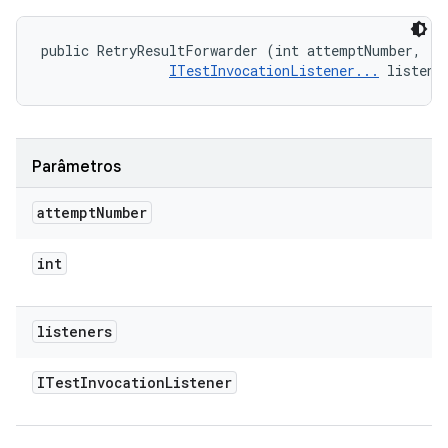
public RetryResultForwarder (int attemptNumber, 

ITestInvocationListener...
 listene
Parâmetros
attempt
Number
int
listeners
ITest
Invocation
Listener