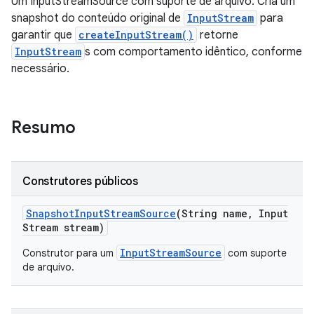
Um InputStreamSource com suporte de arquivo. Cria um
snapshot do conteúdo original de
InputStream
para
garantir que
createInputStream()
retorne
InputStream
s com comportamento idêntico, conforme
necessário.
Resumo
Construtores públicos
Snapshot
Input
Stream
Source
(String name
,
Input
Stream stream)
InputStreamSource
Construtor para um
com suporte
de arquivo.