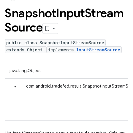
Snapshot
Input
Stream
Source
public class SnapshotInputStreamSource
extends Object
implements
InputStreamSource
java.lang.Object
↳
com.android.tradefed.result.SnapshotInputStreamSo