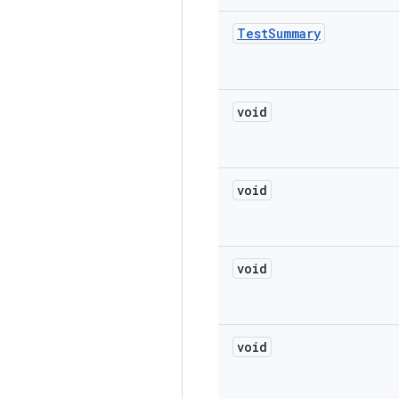
Test
Summary
void
void
void
void