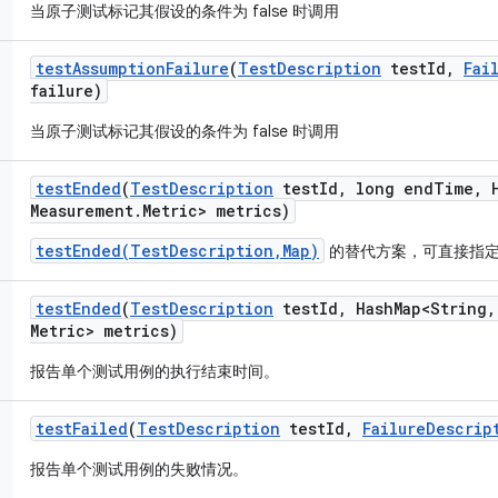
当原子测试标记其假设的条件为 false 时调用
test
Assumption
Failure
(
Test
Description
test
Id
,
Fai
failure)
当原子测试标记其假设的条件为 false 时调用
test
Ended
(
Test
Description
test
Id
,
long end
Time
,
H
Measurement
.
Metric> metrics)
testEnded(TestDescription,Map)
的替代方案，可直接指
test
Ended
(
Test
Description
test
Id
,
Hash
Map<String
,
Metric> metrics)
报告单个测试用例的执行结束时间。
test
Failed
(
Test
Description
test
Id
,
Failure
Descrip
报告单个测试用例的失败情况。