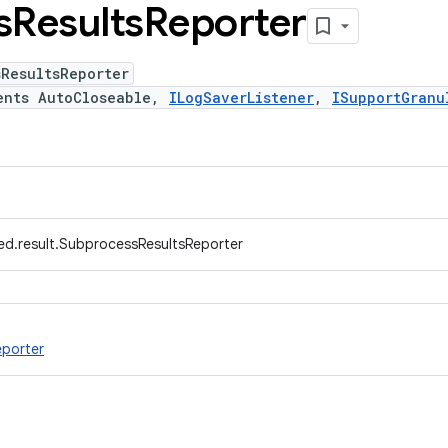
s
Results
Reporter
ResultsReporter
ents AutoCloseable,
ILogSaverListener
,
ISupportGranu
ed.result.SubprocessResultsReporter
porter