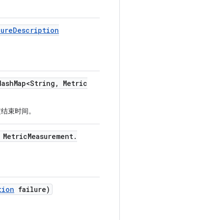
lure
Description
ash
Map<String
,
Metric
定结束时间。
Metric
Measurement
.
tion
failure)