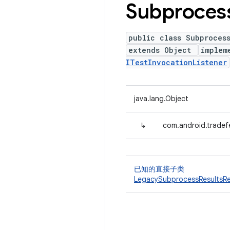
Subproces
public class Subprocess
extends Object
implem
ITestInvocationListener
java.lang.Object
↳
com.android.tradef
已知的直接子类
LegacySubprocessResultsRe