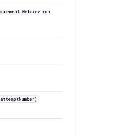
surement
.
Metric> run
attempt
Number)