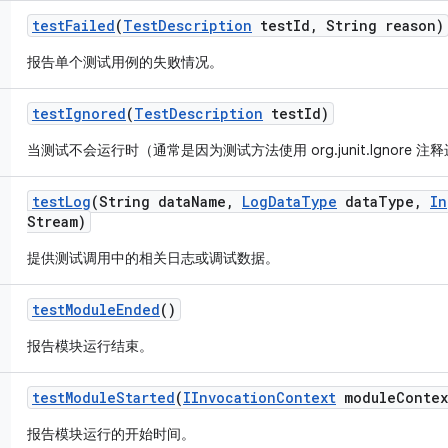
test
Failed
(
Test
Description
test
Id
,
String reason)
报告单个测试用例的失败情况。
test
Ignored
(
Test
Description
test
Id)
当测试不会运行时（通常是因为测试方法使用 org.junit.Ignore
test
Log
(String data
Name
,
Log
Data
Type
data
Type
,
In
Stream)
提供测试调用中的相关日志或调试数据。
test
Module
Ended
()
报告模块运行结束。
test
Module
Started
(
IInvocation
Context
module
Contex
报告模块运行的开始时间。