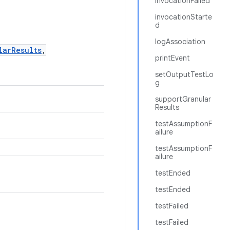
invocationFailed
invocationStarte
d
logAssociation
larResults
,
printEvent
setOutputTestLo
g
supportGranular
Results
testAssumptionF
ailure
testAssumptionF
ailure
testEnded
testEnded
testFailed
testFailed