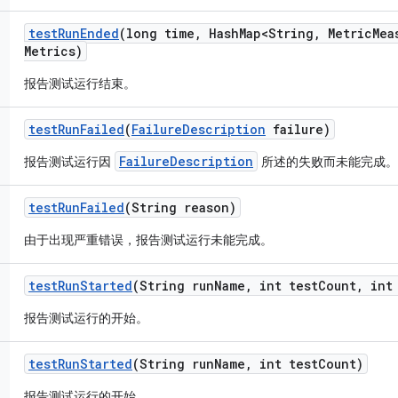
test
Run
Ended
(long time
,
Hash
Map<String
,
Metric
Mea
Metrics)
报告测试运行结束。
test
Run
Failed
(
Failure
Description
failure)
FailureDescription
报告测试运行因
所述的失败而未能完成。
test
Run
Failed
(String reason)
由于出现严重错误，报告测试运行未能完成。
test
Run
Started
(String run
Name
,
int test
Count
,
int 
报告测试运行的开始。
test
Run
Started
(String run
Name
,
int test
Count)
报告测试运行的开始。