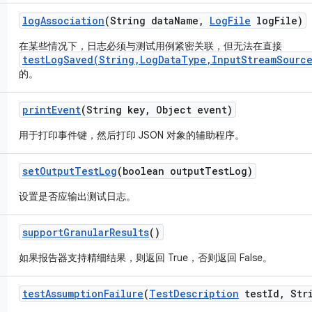
log
Association
(String data
Name
,
Log
File
log
File)
在某些情况下，日志必须与测试用例紧密关联，但无法在直接
testLogSaved(String,LogDataType,InputStreamSource
的。
print
Event
(String key
,
Object event)
用于打印事件键，然后打印 JSON 对象的辅助程序。
set
Output
Test
Log
(boolean output
Test
Log)
设置是否应输出测试日志。
support
Granular
Results
()
如果报告器支持精细结果，则返回 True，否则返回 False。
test
Assumption
Failure
(
Test
Description
test
Id
,
Stri