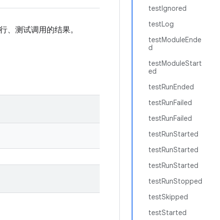
testIgnored
testLog
测试运行、测试调用的结果。
testModuleEnde
d
testModuleStart
ed
testRunEnded
testRunFailed
testRunFailed
testRunStarted
testRunStarted
testRunStarted
testRunStopped
testSkipped
testStarted