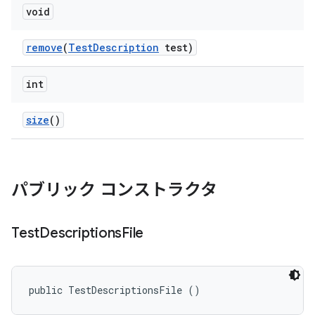
void
remove
(
Test
Description
test)
int
size
()
パブリック コンストラクタ
Test
Descriptions
File
public TestDescriptionsFile ()