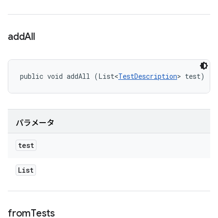
add
All
public void addAll (List<
TestDescription
> test)
パラメータ
test
List
from
Tests