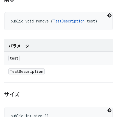
public void remove (
TestDescription
 test)
パラメータ
test
Test
Description
サイズ
public int size ()