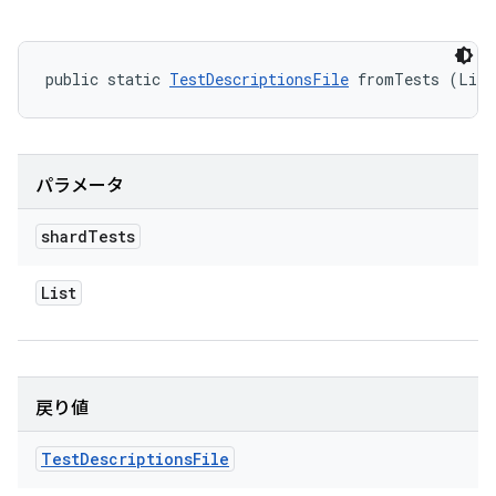
public static 
TestDescriptionsFile
 fromTests (List
パラメータ
shard
Tests
List
戻り値
Test
Descriptions
File