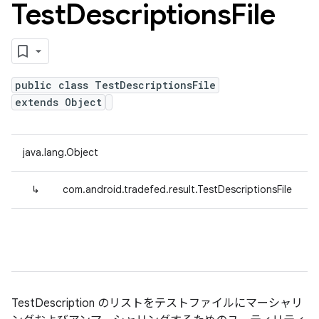
Test
Descriptions
File
public class TestDescriptionsFile
extends Object
java.lang.Object
↳
com.android.tradefed.result.TestDescriptionsFile
TestDescription のリストをテストファイルにマーシャリ