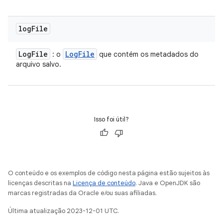
log
File
Log
File
Log
File
: o
que contém os metadados do
arquivo salvo.
Isso foi útil?
O conteúdo e os exemplos de código nesta página estão sujeitos às
licenças descritas na
Licença de conteúdo
. Java e OpenJDK são
marcas registradas da Oracle e/ou suas afiliadas.
Última atualização 2023-12-01 UTC.