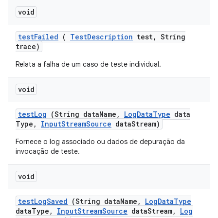
void
test
Failed
(
Test
Description
test
,
String
trace)
Relata a falha de um caso de teste individual.
void
test
Log
(String data
Name
,
Log
Data
Type
data
Type
,
Input
Stream
Source
data
Stream)
Fornece o log associado ou dados de depuração da
invocação de teste.
void
test
Log
Saved
(String data
Name
,
Log
Data
Type
data
Type
,
Input
Stream
Source
data
Stream
,
Log