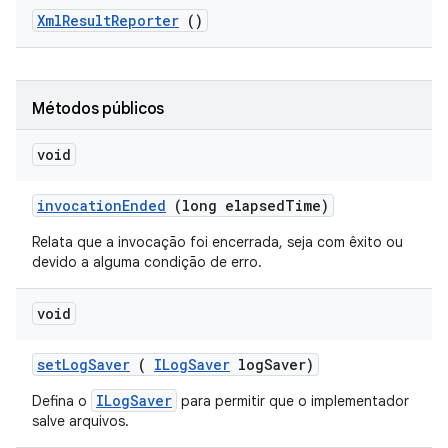
Xml
Result
Reporter
()
Métodos públicos
void
invocation
Ended
(long elapsed
Time)
Relata que a invocação foi encerrada, seja com êxito ou
devido a alguma condição de erro.
void
set
Log
Saver
(
ILog
Saver
log
Saver)
ILogSaver
Defina o
para permitir que o implementador
salve arquivos.