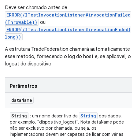
Deve ser chamado antes de
ERROR(/ITestInvocationListener#invocationFailed
(Throwable))
ou
ERROR(/ITestInvocationListener#invocationEnded(
long))
A estrutura TradeFederation chamará automaticamente
esse método, fornecendo o log do host e, se aplicável, o
logcat do dispositivo.
Parâmetros
data
Name
String
String
: um nome descritivo da
dos dados.
por exemplo, "dispositivo_logcat". Nota dataName pode
não ser exclusivo por chamada. ou seja, os
implementadores devem ser capazes de lidar com várias