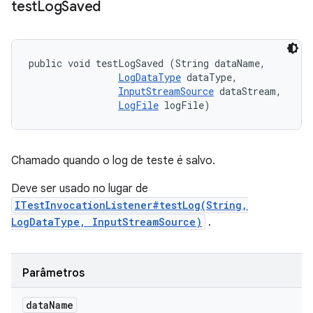
test
Log
Saved
public void testLogSaved (String dataName, 

LogDataType
 dataType, 

InputStreamSource
 dataStream, 

LogFile
 logFile)
Chamado quando o log de teste é salvo.
Deve ser usado no lugar de
ITestInvocationListener#testLog(String,
LogDataType, InputStreamSource)
.
Parâmetros
data
Name