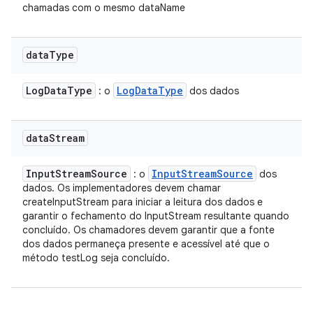
chamadas com o mesmo dataName
data
Type
Log
Data
Type
Log
Data
Type
: o
dos dados
data
Stream
Input
Stream
Source
Input
Stream
Source
: o
dos
dados. Os implementadores devem chamar
createInputStream para iniciar a leitura dos dados e
garantir o fechamento do InputStream resultante quando
concluído. Os chamadores devem garantir que a fonte
dos dados permaneça presente e acessível até que o
método testLog seja concluído.