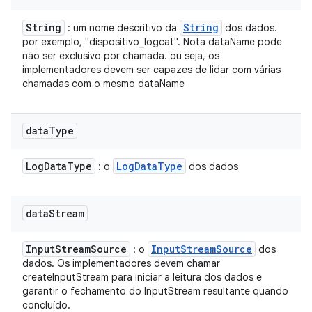
String
String
: um nome descritivo da
dos dados.
por exemplo, "dispositivo_logcat". Nota dataName pode
não ser exclusivo por chamada. ou seja, os
implementadores devem ser capazes de lidar com várias
chamadas com o mesmo dataName
data
Type
Log
Data
Type
Log
Data
Type
: o
dos dados
data
Stream
Input
Stream
Source
Input
Stream
Source
: o
dos
dados. Os implementadores devem chamar
createInputStream para iniciar a leitura dos dados e
garantir o fechamento do InputStream resultante quando
concluído.