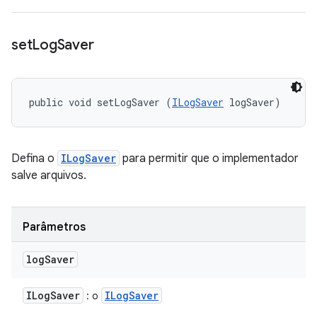
set
Log
Saver
public void setLogSaver (
ILogSaver
 logSaver)
Defina o
ILogSaver
para permitir que o implementador
salve arquivos.
Parâmetros
log
Saver
ILog
Saver
ILog
Saver
: o