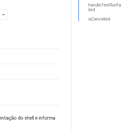
handleTestRunFa
iled
isCancelled
ntação do shell e informa