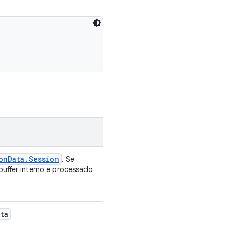
on
Data
.
Session
. Se
buffer interno e processado
ta