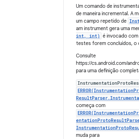
Um comando de instrumenta
de maneira incremental. A 
um campo repetido de
Ins
am instrument gera uma me
int, int)
é invocado com
testes forem concluídos, o
Consulte
https://cs.android.com/and
para uma definição complet
InstrumentationProtoRes
ERROR(InstrumentationPr
ResultParser.Instrument
começa com
ERROR(InstrumentationP
entationProtoResultPars
InstrumentationProtoRes
muda para