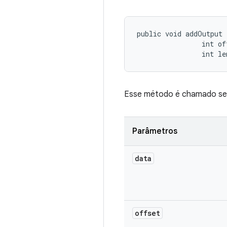
public void addOutput 
                int off
                int le
Esse método é chamado sem
Parâmetros
data
offset