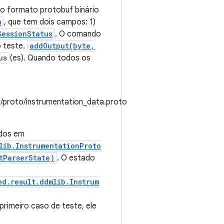
o formato protobuf binário
n
, que tem dois campos: 1)
SessionStatus
. O comando
 teste.
addOutput(byte,
us
(es). Quando todos os
m/proto/instrumentation_data.proto
idos em
lib.InstrumentationProto
tParserState)
. O estado
d.result.ddmlib.Instrum
primeiro caso de teste, ele