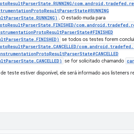
otoResultParserState.RUNNING/com.android.tradefed.re
strumentationProtoResultParserState#RUNNING
ultParserState.RUNNING)
. O estado muda para
otoResultParserState.FINISHED/com.android.tradefed.r
nstrumentationProtoResultParserState#FINISHED
ultParserState.FINISHED)
se todos os testes forem conclu
otoResultParserState.CANCELLED/com.android.tradefed.
InstrumentationProtoResultParserState#CANCELLED
ultParserState.CANCELLED)
se for solicitado chamando
ca
e teste estiver disponível, ele será informado aos listeners r