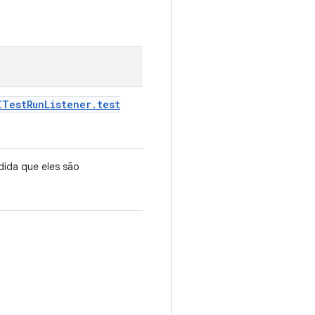
ITest
Run
Listener
.
test
dida que eles são