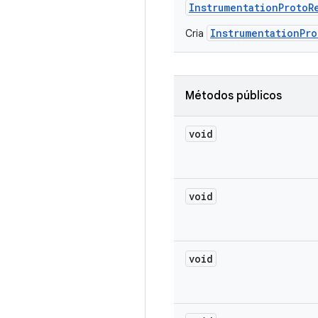
Instrumentation
Proto
R
InstrumentationPro
Cria
Métodos públicos
void
void
void