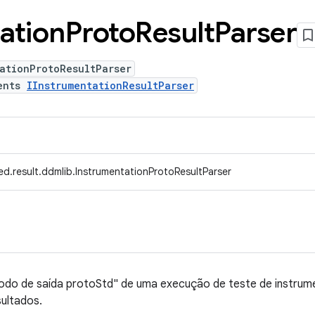
ation
Proto
Result
Parser
ationProtoResultParser
ents
IInstrumentationResultParser
d.result.ddmlib.InstrumentationProtoResultParser
modo de saída protoStd" de uma execução de teste de instrume
ultados.