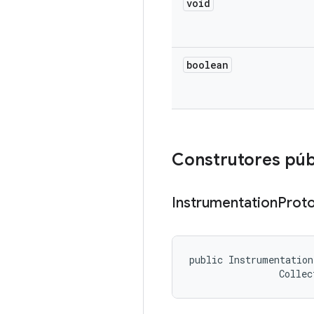
void
boolean
Construtores púb
Instrumentation
Prot
public Instrumentation
                Collec