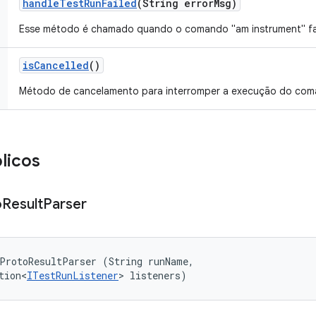
handle
Test
Run
Failed
(String error
Msg)
Esse método é chamado quando o comando "am instrument" f
is
Cancelled
()
Método de cancelamento para interromper a execução do coma
licos
o
Result
Parser
ProtoResultParser (String runName, 

tion<
ITestRunListener
> listeners)