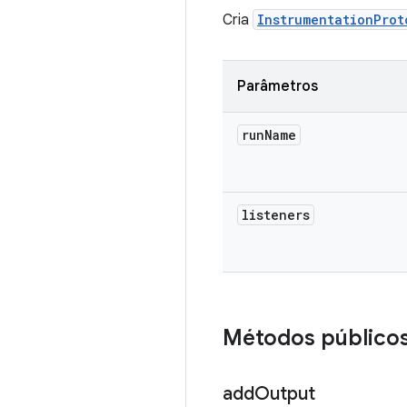
Cria
InstrumentationProt
Parâmetros
run
Name
listeners
Métodos público
add
Output