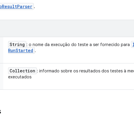
oResultParser
.
String
: o nome da execução do teste a ser fornecido para
Run
Started
.
Collection
: informado sobre os resultados dos testes à me
executados
s