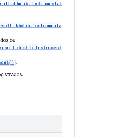
sult.ddmlib.Instrumentat
esult.ddmlib.Instrumenta
ídos ou
result.ddmlib.Instrument
ncel()
.
egistrados.