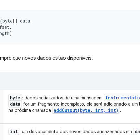
(byte[] data, 

set, 

ngth)
pre que novos dados estão disponíveis.
byte
Instrumentati
: dados serializados de uma mensagem
data
for um fragmento incompleto, ele será adicionado a um 
addOutput(
byte
,
int
,
int)
na próxima chamada
.
int
da
: um deslocamento dos novos dados armazenados em