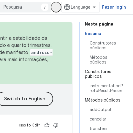
/
Fazer login
Nesta página
Resumo
tir a estabilidade da
Construtores
o e quarto trimestres.
públicos
 de manifesto
android-
Métodos
ara mais informações,
públicos
Construtores
públicos
InstrumentationP
rotoResultParser
Métodos públicos
addOutput
cancelar
Isso foi útil?
transferir