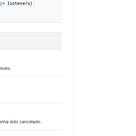
r
> listeners)
veis.
enha sido cancelado.