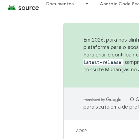
Documentos
Android Code Se
Em 2026, para nos alin
plataforma para o ecos
Para criar e contribuir
latest-release
sempre
consulte
Mudanças no
O G
para seu idioma de pre
AOSP