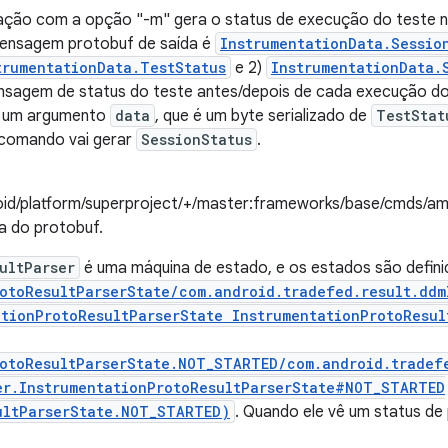
ção com a opção "-m" gera o status de execução do teste n
mensagem protobuf de saída é
InstrumentationData.Sessio
trumentationData.TestStatus
e 2)
InstrumentationData.
nsagem de status do teste antes/depois de cada execução do
 um argumento
data
, que é um byte serializado de
TestStat
 comando vai gerar
SessionStatus
.
roid/platform/superproject/+/master:frameworks/base/cmds/a
a do protobuf.
ultParser
é uma máquina de estado, e os estados são defin
otoResultParserState/com.android.tradefed.result.ddm
ationProtoResultParserState InstrumentationProtoResul
rotoResultParserState.NOT_STARTED/com.android.tradefe
er.InstrumentationProtoResultParserState#NOT_STARTED
ultParserState.NOT_STARTED)
. Quando ele vê um status de 