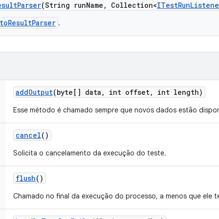
esult
Parser
(String run
Name
,
Collection<
ITest
Run
Listene
toResultParser
.
add
Output
(byte[] data
,
int offset
,
int length)
Esse método é chamado sempre que novos dados estão disponí
cancel
()
Solicita o cancelamento da execução do teste.
flush
()
Chamado no final da execução do processo, a menos que ele t