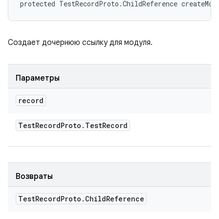
protected TestRecordProto.ChildReference createMod
Создает дочернюю ссылку для модуля.
Параметры
record
Test
Record
Proto
.
Test
Record
Возвраты
Test
Record
Proto
.
Child
Reference