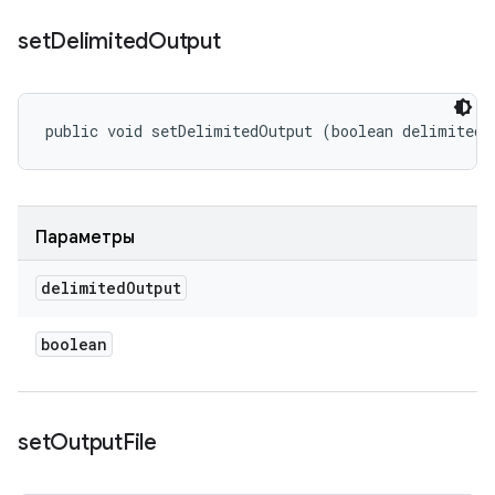
set
Delimited
Output
public void setDelimitedOutput (boolean delimitedO
Параметры
delimited
Output
boolean
set
Output
File