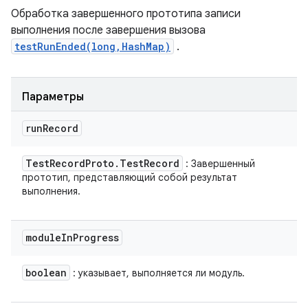
Обработка завершенного прототипа записи
выполнения после завершения вызова
testRunEnded(long,HashMap)
.
Параметры
run
Record
Test
Record
Proto
.
Test
Record
: Завершенный
прототип, представляющий собой результат
выполнения.
module
In
Progress
boolean
: указывает, выполняется ли модуль.