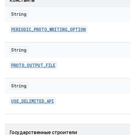
Константы
String
PERIODIC
_
PROTO
_
WRITING
_
OPTION
String
PROTO
_
OUTPUT
_
FILE
String
USE
_
DELIMITED
_
API
Государственные строители