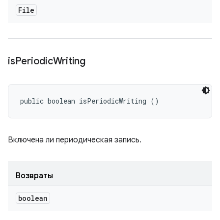
File
is
Periodic
Writing
public boolean isPeriodicWriting ()
Включена ли периодическая запись.
Возвраты
boolean