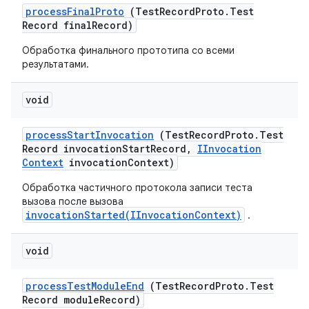
process
Final
Proto
(Test
Record
Proto
.
Test
Record final
Record)
Обработка финального прототипа со всеми
результатами.
void
process
Start
Invocation
(Test
Record
Proto
.
Test
Record invocation
Start
Record
,
IInvocation
Context
invocation
Context)
Обработка частичного протокола записи теста
вызова после вызова
invocationStarted(IInvocationContext)
.
void
process
Test
Module
End
(Test
Record
Proto
.
Test
Record module
Record)