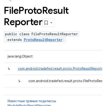
File
Proto
Result
Reporter
public class FileProtoResultReporter
extends
ProtoResultReporter
java.lang.Object
↳
com.android.tradefed.result.proto.ProtoResultReporter
↳
com.android.tradefed.result.proto.FileProtoResul
Известные прямые подклассы
ModuleProtoResultReporter