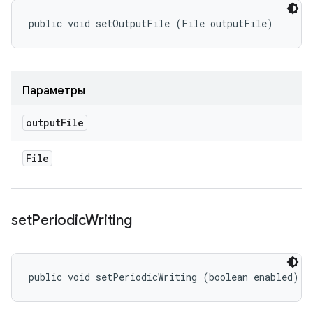
public void setOutputFile (File outputFile)
Параметры
output
File
File
set
Periodic
Writing
public void setPeriodicWriting (boolean enabled)