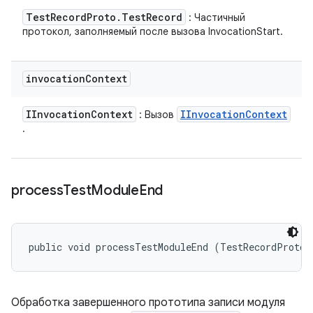
Test
Record
Proto
.
Test
Record
: Частичный
протокол, заполняемый после вызова InvocationStart.
invocation
Context
IInvocation
Context
IInvocation
Context
: Вызов
.
process
Test
Module
End
public void processTestModuleEnd (TestRecordProto.
Обработка завершенного прототипа записи модуля