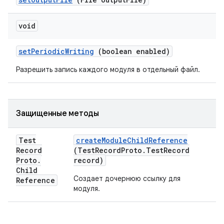
void
set
Periodic
Writing
(boolean enabled)
Разрешить запись каждого модуля в отдельный файл.
Защищенные методы
Test
create
Module
Child
Reference
Record
(Test
Record
Proto
.
Test
Record
Proto
.
record)
Child
Создает дочернюю ссылку для
Reference
модуля.