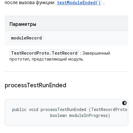
после вызова функции
testModuleEnded()
.
Параметры
module
Record
Test
Record
Proto
.
Test
Record
: Завершенный
прототип, представляющий модуль.
process
Test
Run
Ended
public void processTestRunEnded (TestRecordProto.Te
                boolean moduleInProgress)