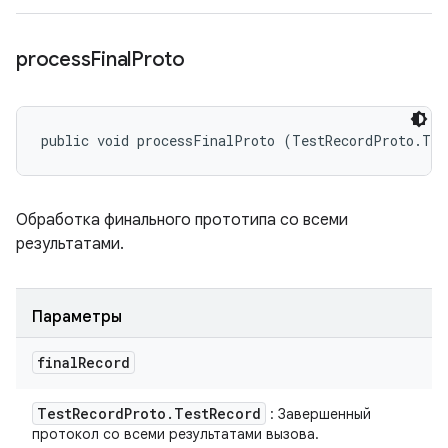
process
Final
Proto
public void processFinalProto (TestRecordProto.Tes
Обработка финального прототипа со всеми
результатами.
Параметры
final
Record
Test
Record
Proto
.
Test
Record
: Завершенный
протокол со всеми результатами вызова.