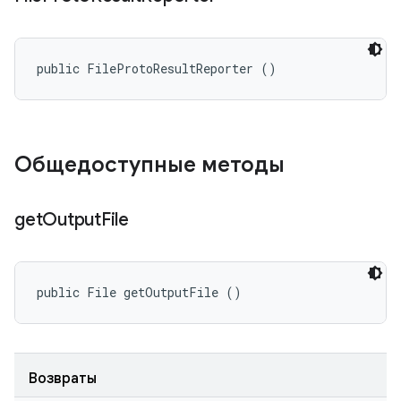
public FileProtoResultReporter ()
Общедоступные методы
get
Output
File
public File getOutputFile ()
Возвраты