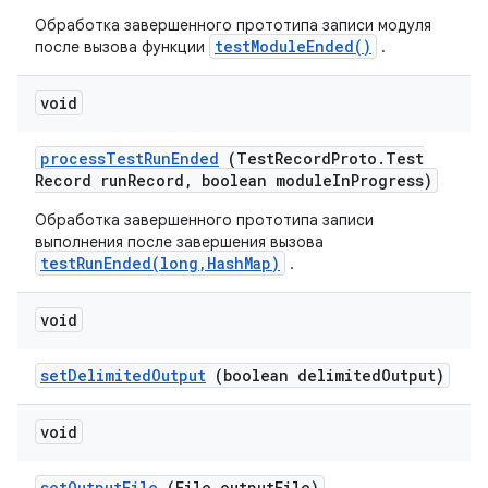
Обработка завершенного прототипа записи модуля
testModuleEnded()
после вызова функции
.
void
process
Test
Run
Ended
(Test
Record
Proto
.
Test
Record run
Record
,
boolean module
In
Progress)
Обработка завершенного прототипа записи
выполнения после завершения вызова
testRunEnded(long,HashMap)
.
void
set
Delimited
Output
(boolean delimited
Output)
void
set
Output
File
(File output
File)