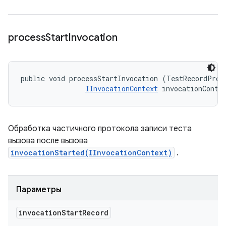
process
Start
Invocation
public void processStartInvocation (TestRecordProto
IInvocationContext
 invocationConte
Обработка частичного протокола записи теста
вызова после вызова
invocationStarted(IInvocationContext)
.
Параметры
invocation
Start
Record