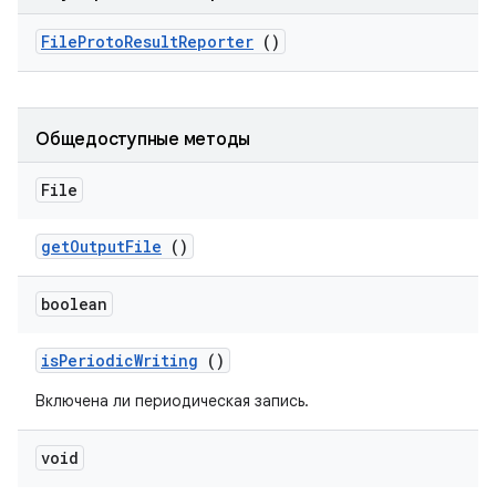
File
Proto
Result
Reporter
()
Общедоступные методы
File
get
Output
File
()
boolean
is
Periodic
Writing
()
Включена ли периодическая запись.
void