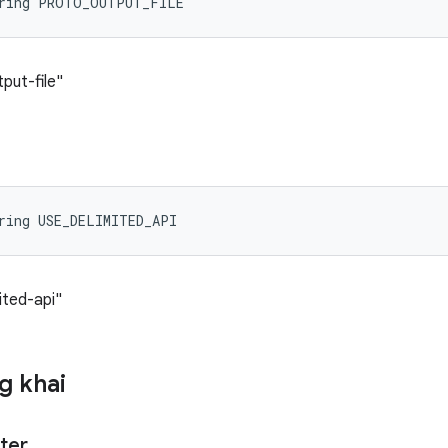
tring PROTO_OUTPUT_FILE
put-file"
ring USE_DELIMITED_API
ited-api"
g khai
ter