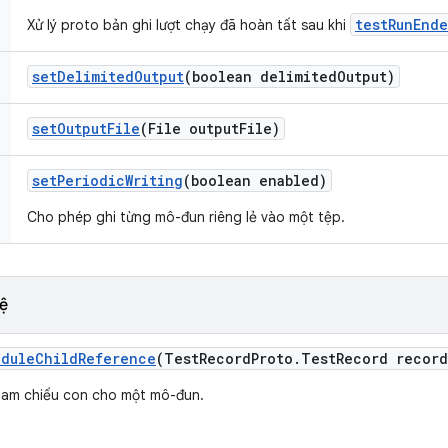
testRunEnd
Xử lý proto bản ghi lượt chạy đã hoàn tất sau khi
set
Delimited
Output
(boolean delimited
Output)
set
Output
File
(File output
File)
set
Periodic
Writing
(boolean enabled)
Cho phép ghi từng mô-đun riêng lẻ vào một tệp.
ệ
odule
Child
Reference
(Test
Record
Proto
.
Test
Record record
ham chiếu con cho một mô-đun.