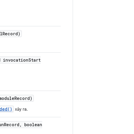
l
Record)
d invocation
Start
module
Record)
ded()
xảy ra.
un
Record
,
boolean