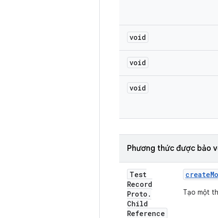
void
void
void
Phương thức được bảo v
Test
create
M
Record
Tạo một t
Proto
.
Child
Reference