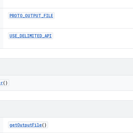
PROTO
_
OUTPUT
_
FILE
USE
_
DELIMITED
_
API
er
()
get
Output
File
()