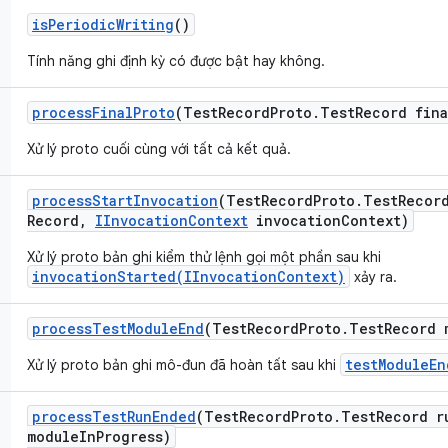
is
Periodic
Writing
()
Tính năng ghi định kỳ có được bật hay không.
process
Final
Proto
(Test
Record
Proto
.
Test
Record fina
Xử lý proto cuối cùng với tất cả kết quả.
process
Start
Invocation
(Test
Record
Proto
.
Test
Recor
Record
,
IInvocation
Context
invocation
Context)
Xử lý proto bản ghi kiểm thử lệnh gọi một phần sau khi
invocationStarted(IInvocationContext)
xảy ra.
process
Test
Module
End
(Test
Record
Proto
.
Test
Record 
testModuleEn
Xử lý proto bản ghi mô-đun đã hoàn tất sau khi
process
Test
Run
Ended
(Test
Record
Proto
.
Test
Record r
module
In
Progress)