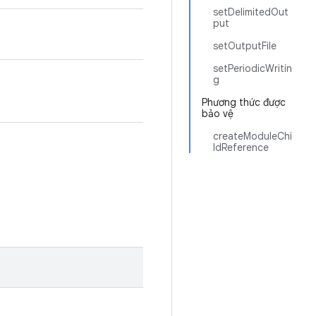
setDelimitedOut
put
setOutputFile
setPeriodicWritin
g
Phương thức được
bảo vệ
createModuleChi
ldReference