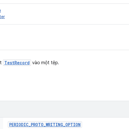
t
ter
ất
TestRecord
vào một tệp.
PERIODIC
_
PROTO
_
WRITING
_
OPTION