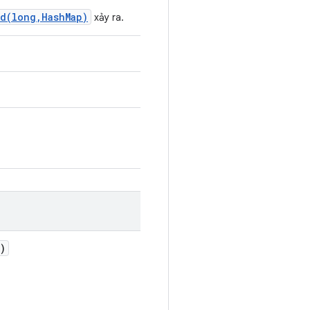
ed(long,HashMap)
xảy ra.
)