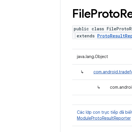
File
Proto
Re
public class FileProtoR
extends
ProtoResultRe
java.lang.Object
↳
com.android.tradef
↳
com.android
Các lớp con trực tiếp đã biế
ModuleProtoResultReporter