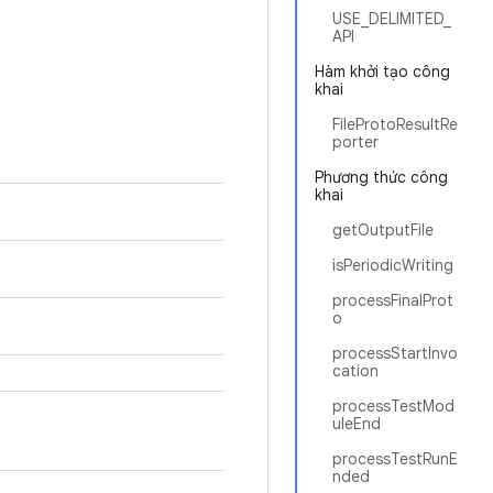
USE_DELIMITED_
API
Hàm khởi tạo công
khai
FileProtoResultRe
porter
Phương thức công
khai
getOutputFile
isPeriodicWriting
processFinalProt
o
processStartInvo
cation
processTestMod
uleEnd
processTestRunE
nded