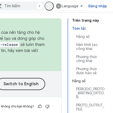
/
Đăng nhập
Trên trang này
Tóm tắt
h của nền tảng cho hệ
Hằng số
 Để tạo và đóng góp cho
t-release
sẽ luôn tham
Hàm khởi tạo
công khai
in, hãy xem bài viết
Phương thức
công khai
Phương thức
được bảo vệ
Hằng số
PERIODIC_PROTO
_WRITING_OPTIO
N
PROTO_OUTPUT_
h không cho bạn không?
FILE