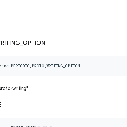
RITING
_
OPTION
tring PERIODIC_PROTO_WRITING_OPTION
-proto-writing"
E