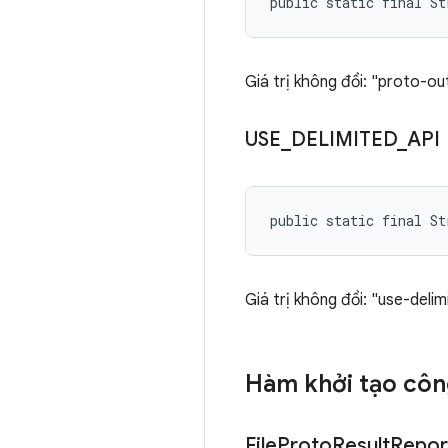
public static final S
Giá trị không đổi: "proto-out
USE
_
DELIMITED
_
API
public static final St
Giá trị không đổi: "use-delim
Hàm khởi tạo côn
File
Proto
Result
Repor