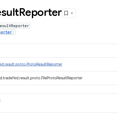
sult
Reporter
esultReporter
porter
ed.result.proto.ProtoResultReporter
.tradefed.result.proto.FileProtoResultReporter
t