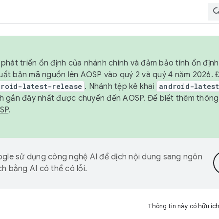
phát triển ổn định của nhánh chính và đảm bảo tính ổn địn
ẽ xuất bản mã nguồn lên AOSP vào quý 2 và quý 4 năm 2026.
droid-latest-release
. Nhánh tệp kê khai
android-lates
h gần đây nhất được chuyển đến AOSP. Để biết thêm thông t
OSP
.
gle sử dụng công nghệ AI để dịch nội dung sang ngôn
h bằng AI có thể có lỗi.
Thông tin này có hữu íc