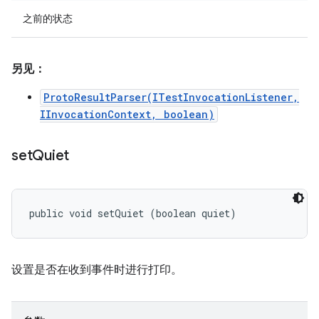
之前的状态
另见：
ProtoResultParser(ITestInvocationListener,
IInvocationContext, boolean)
set
Quiet
public void setQuiet (boolean quiet)
设置是否在收到事件时进行打印。