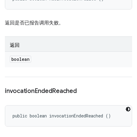
返回是否已报告调用失败。
返回
boolean
invocation
Ended
Reached
public boolean invocationEndedReached ()