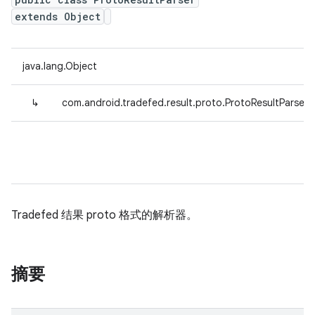
extends Object
java.lang.Object
↳
com.android.tradefed.result.proto.ProtoResultParser
Tradefed 结果 proto 格式的解析器。
摘要