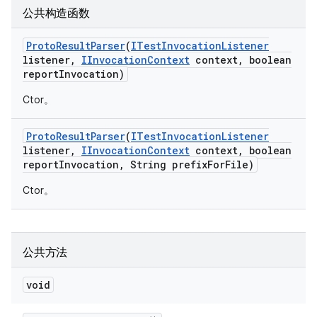
公共构造函数
Proto
Result
Parser
(
ITest
Invocation
Listener
listener
,
IInvocation
Context
context
,
boolean
report
Invocation)
Ctor。
Proto
Result
Parser
(
ITest
Invocation
Listener
listener
,
IInvocation
Context
context
,
boolean
report
Invocation
,
String prefix
For
File)
Ctor。
公共方法
void