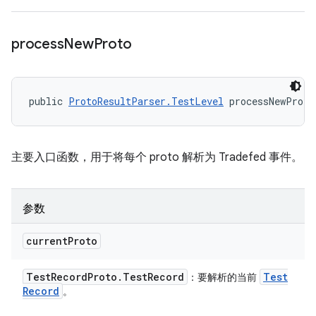
process
New
Proto
public 
ProtoResultParser.TestLevel
 processNewProto
主要入口函数，用于将每个 proto 解析为 Tradefed 事件。
参数
current
Proto
Test
Record
Proto
.
Test
Record
Test
：要解析的当前
Record
。