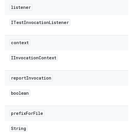
listener
ITest
Invocation
Listener
context
IInvocation
Context
report
Invocation
boolean
prefix
For
File
String