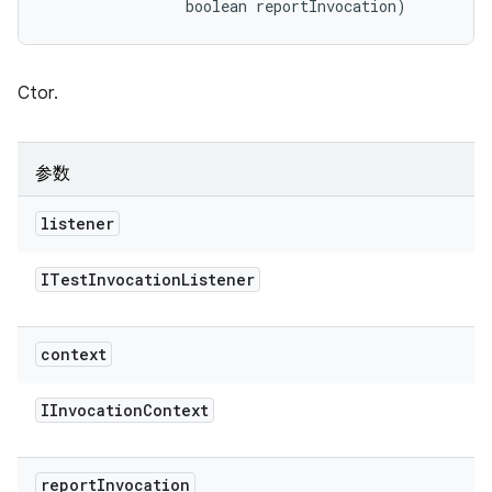
                boolean reportInvocation)
Ctor.
参数
listener
ITest
Invocation
Listener
context
IInvocation
Context
report
Invocation