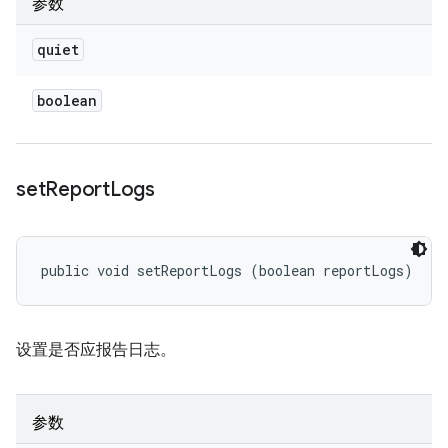
参数
quiet
boolean
set
Report
Logs
public void setReportLogs (boolean reportLogs)
设置是否应报告日志。
参数