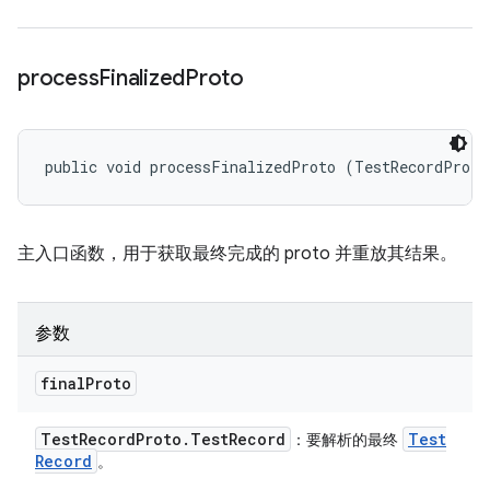
process
Finalized
Proto
public void processFinalizedProto (TestRecordProto
主入口函数，用于获取最终完成的 proto 并重放其结果。
参数
final
Proto
Test
Record
Proto
.
Test
Record
Test
：要解析的最终
Record
。