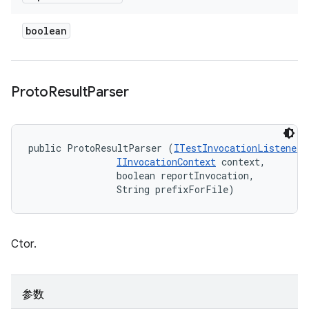
boolean
Proto
Result
Parser
public ProtoResultParser (
ITestInvocationListener
 
IInvocationContext
 context, 

                boolean reportInvocation, 

                String prefixForFile)
Ctor.
参数