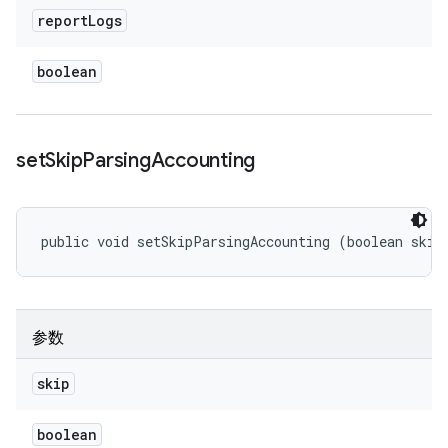
report
Logs
boolean
set
Skip
Parsing
Accounting
public void setSkipParsingAccounting (boolean skip
参数
skip
boolean