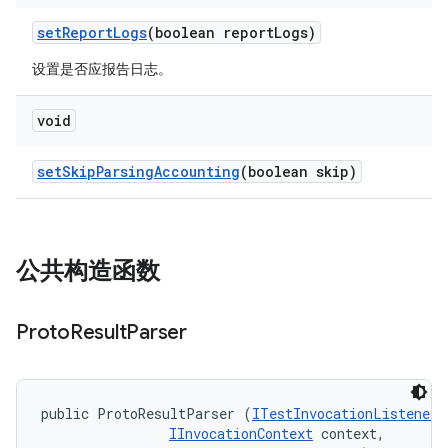
set
Report
Logs
(boolean report
Logs)
设置是否应报告日志。
void
set
Skip
Parsing
Accounting
(boolean skip)
公共构造函数
Proto
Result
Parser
public ProtoResultParser (
ITestInvocationListener
 
IInvocationContext
 context, 
