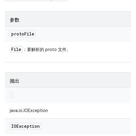
参数
proto
File
File
：要解析的 proto 文件。
抛出
java.io.IOException
IOException