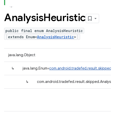
Analysis
Heuristic
public final enum AnalysisHeuristic
extends Enum<
AnalysisHeuristic
>
java.lang.Object
↳
java.lang.Enum<
com.android.tradefed.result.skipped.An
↳
com.android.tradefed.result.skipped.AnalysisH