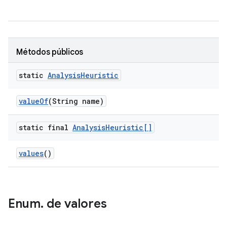
Métodos públicos
static
Analysis
Heuristic
value
Of
(String name)
static final
Analysis
Heuristic[]
values
()
Enum
.
de valores