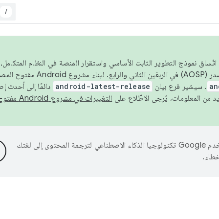
/
 عام 2026، ولضمان اتّساق نموذج التطوير الثابت الأساسي واستقرار المنصة في النظام المت
an
. سيشير فرع بيان
android-latest-release
دائمًا إلى أحدث إ
التغييرات في مشروع Android مفتوح المصدر
تستخدم Google تكنولوجيا الذكاء الاصطناعي لترجمة المحتوى إلى لغتك
خطاء.