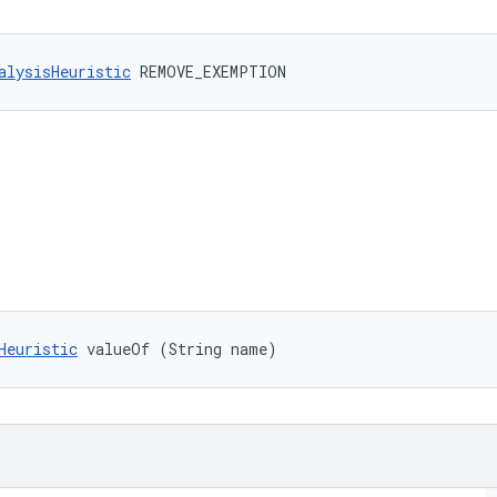
alysisHeuristic
 REMOVE_EXEMPTION
Heuristic
 valueOf (String name)