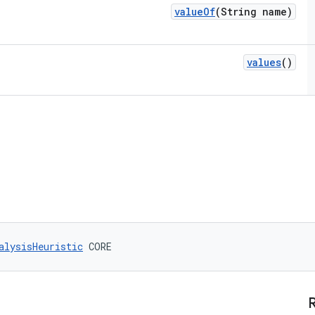
value
Of
(String name)
values
()
alysisHeuristic
 CORE