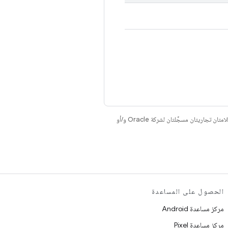
. إنّ Java وOpenJDK هما علامتان تجاريتان مسجَّلتان لشركة Oracle و/أو
الحصول على المساعدة
مركز مساعدة Android
مركز مساعدة Pixel