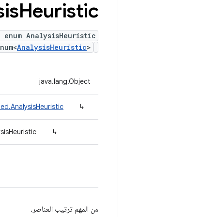
sis
Heuristic
 enum AnalysisHeuristic
Enum<
AnalysisHeuristic
>
java.lang.Object
ed.AnalysisHeuristic
↳
sisHeuristic
↳
من المهم ترتيب العناصر.