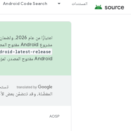
المستندات
Android Code Search
اعتبارًا من
مشروع Android مفتوح المصدر (AOSP) في الربعَين الثاني والرابع. لبناء مشروع Android مفتوح المصدر والمساهمة فيه، استخدِم
droid-latest-release
Android مفتوح المصدر. لمزيد من المعلومات، يُرجى الاطّلاع على
المفضّلة، وقد تتضمّن بعض الأ
AOSP