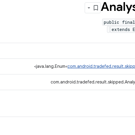
Analy
public final
extends 
>
java.lang.Enum<
com.android.tradefed.result.skipp
com.android.tradefed.result.skipped.Analy