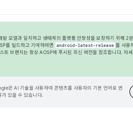
 개발 모델과 일치하고 생태계의 플랫폼 안정성을 보장하기 위해 2분
OSP를 빌드하고 기여하려면
android-latest-release
를 사용
트 브랜치는 항상 AOSP에 푸시된 최신 버전을 참조합니다. 자
ogle은 AI 기술을 사용하여 콘텐츠를 사용자의 기본 언어로 번
류가 있을 수 있습니다.