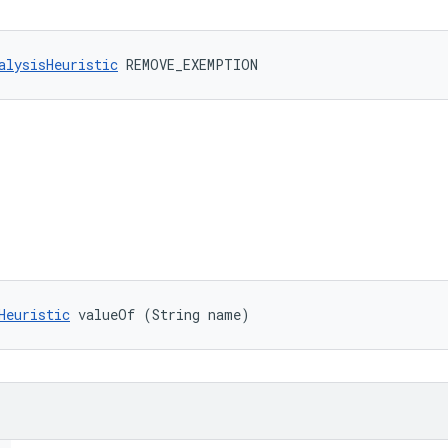
alysisHeuristic
 REMOVE_EXEMPTION
Heuristic
 valueOf (String name)