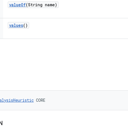
value
Of
(String name)
values
()
alysisHeuristic
 CORE
N