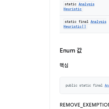
static
Analysis
Heuristic
static final
Analysis
Heuristic[]
Enum 값
핵심
public static final 
An
REMOVE
_
EXEMPTIO