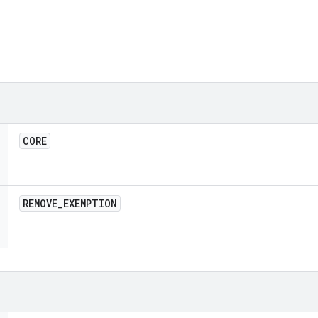
CORE
REMOVE
_
EXEMPTION