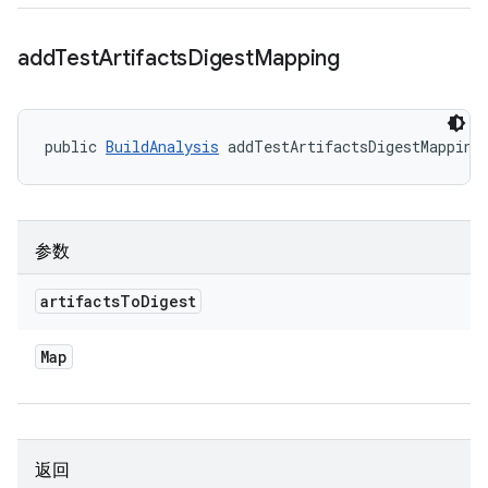
add
Test
Artifacts
Digest
Mapping
public 
BuildAnalysis
 addTestArtifactsDigestMapping
参数
artifacts
To
Digest
Map
返回