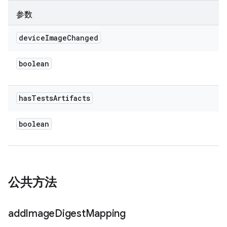
参数
device
Image
Changed
boolean
has
Tests
Artifacts
boolean
公共方法
add
Image
Digest
Mapping