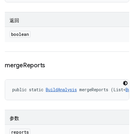
返回
boolean
merge
Reports
public static 
BuildAnalysis
 mergeReports (List<
Bui
参数
reports