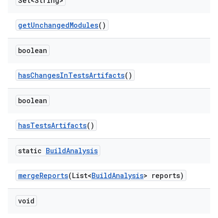
Set<String>
get
Unchanged
Modules
()
boolean
has
Changes
In
Tests
Artifacts
()
boolean
has
Tests
Artifacts
()
static
Build
Analysis
merge
Reports
(List<
Build
Analysis
> reports)
void