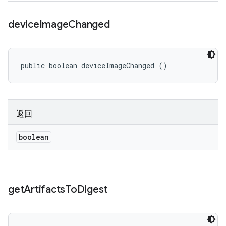
device
Image
Changed
public boolean deviceImageChanged ()
返回
boolean
get
Artifacts
To
Digest