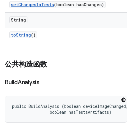
set
Changes
In
Tests
(boolean has
Changes)
String
to
String
()
公共构造函数
Build
Analysis
public BuildAnalysis (boolean deviceImageChanged, 

                boolean hasTestsArtifacts)