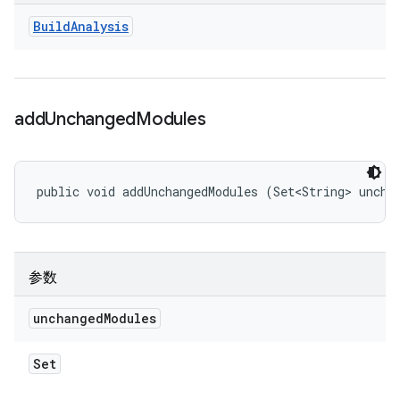
Build
Analysis
add
Unchanged
Modules
public void addUnchangedModules (Set<String> uncha
参数
unchanged
Modules
Set