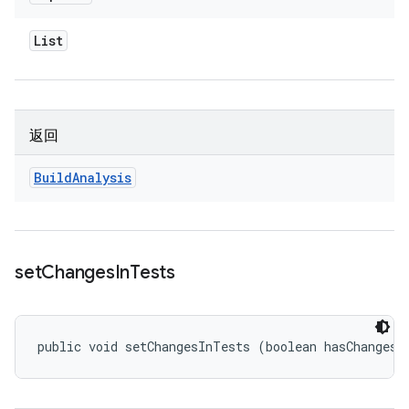
List
返回
Build
Analysis
set
Changes
In
Tests
public void setChangesInTests (boolean hasChanges)