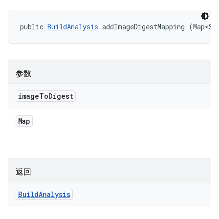
public 
BuildAnalysis
 addImageDigestMapping (Map<St
参数
image
To
Digest
Map
返回
Build
Analysis