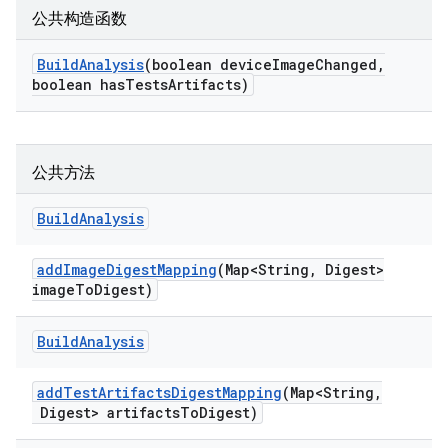
公共构造函数
Build
Analysis
(boolean device
Image
Changed
,
boolean has
Tests
Artifacts)
公共方法
Build
Analysis
add
Image
Digest
Mapping
(Map<String
,
Digest>
image
To
Digest)
Build
Analysis
add
Test
Artifacts
Digest
Mapping
(Map<String
,
Digest> artifacts
To
Digest)