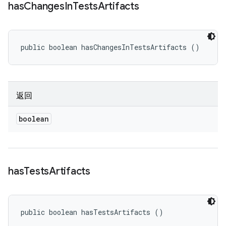
has
Changes
In
Tests
Artifacts
public boolean hasChangesInTestsArtifacts ()
返回
boolean
has
Tests
Artifacts
public boolean hasTestsArtifacts ()