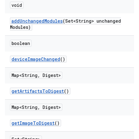
void
add
Unchanged
Modules
(Set<String> unchanged
Modules)
boolean
device
Image
Changed
()
Map<String
,
Digest>
get
Artifacts
To
Digest
()
Map<String
,
Digest>
get
Image
To
Digest
()