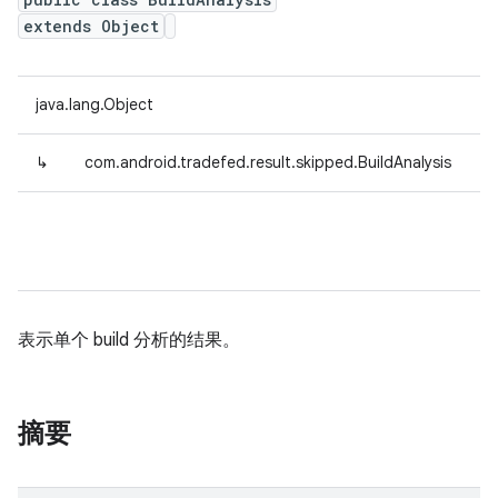
extends Object
java.lang.Object
↳
com.android.tradefed.result.skipped.BuildAnalysis
表示单个 build 分析的结果。
摘要