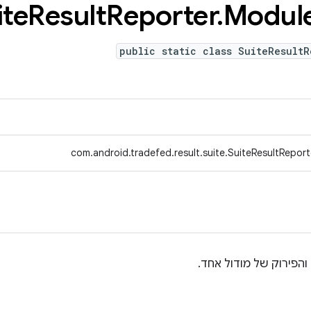
ite
Result
Reporter
.
Modul
public static class SuiteResultR
com.android.tradefed.result.suite.SuiteResultRepor
והפירוק של מודול אחד.