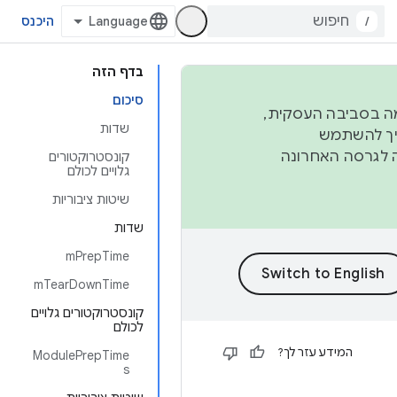
/
היכנס
בדף הזה
סיכום
פורמה בסביבה העסקית,
שדות
ברבעון השני וברבעון הרביעי. כדי ליצור ולתרום ל-AOSP, צריך להשתמש
ד יפנה לגרסה האחרונה
קונסטרוקטורים
גלויים לכולם
שיטות ציבוריות
שדות
mPrepTime
mTearDownTime
קונסטרוקטורים גלויים
לכולם
המידע עזר לך?
ModulePrepTime
s