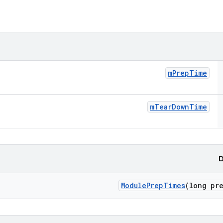
m
Prep
Time
m
Tear
Down
Time
ם
Module
Prep
Times
(long pr