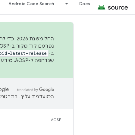
Android Code Search
Docs
החל משנת
ב-
oid-latest-release
שנדחפה ל-AOSP. מידע נוסף זמין במאמר
המועדפת עליך. בתרגומים
AOSP