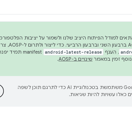
 2026, כדי להתאים למודל הפיתוח היציב שלנו ולשמור על יציבות הפלט
נפרסם קוד מקור ב-AOSP 
andr
. הענף
android-latest-release
manifest תמי
שינויים ב-AOSP
.
‫Google משתמשת בטכנולוגיית AI כדי לתרגם תוכן לשפה
 כאלו עשויות להיות שגיאות.