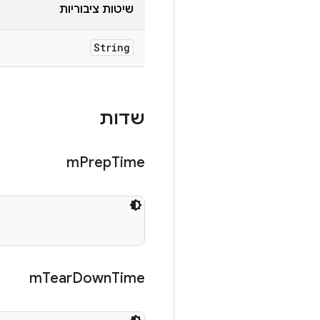
שיטות ציבוריות
String
שדות
m
Prep
Time
m
Tear
Down
Time