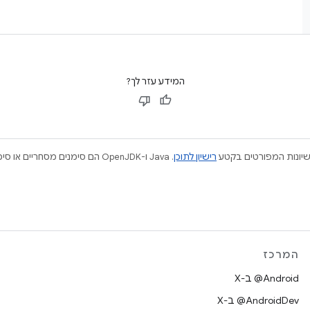
המידע עזר לך?
ישיונות המפורטים בקטע
רישיון לתוכן
המרכז
‫‎@Android ב-X
‫‎@AndroidDev ב-X