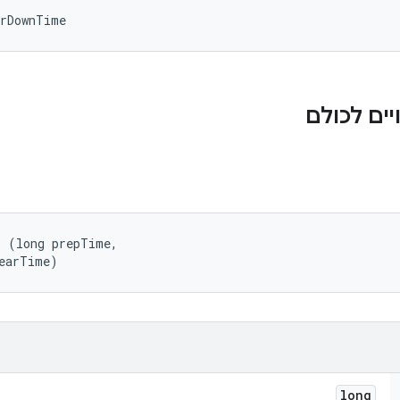
arDownTime
ים לכולם
 (long prepTime, 

tearTime)
long