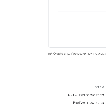
.‏ Java ו-OpenJDK הם סימנים מסחריים או סימנים מסחריים רשומים של חברת Oracle ו/או
עזרה
מרכז העזרה של Android
מרכז העזרה של Pixel