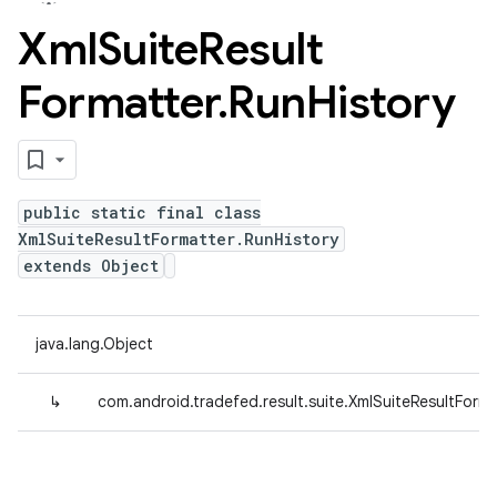
Xml
Suite
Result
Formatter
.
Run
History
public static final class
XmlSuiteResultFormatter.RunHistory
extends Object
java.lang.Object
↳
com.android.tradefed.result.suite.XmlSuiteResultForma