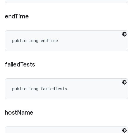
end
Time
public long endTime
failed
Tests
public long failedTests
host
Name