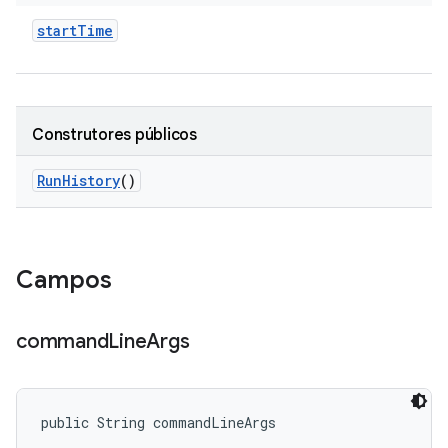
start
Time
Construtores públicos
Run
History
()
Campos
command
Line
Args
public String commandLineArgs