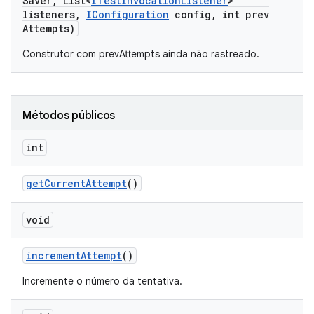
Saver
,
List<
ITest
Invocation
Listener
>
listeners
,
IConfiguration
config
,
int prev
Attempts)
Construtor com prevAttempts ainda não rastreado.
Métodos públicos
int
get
Current
Attempt
()
void
increment
Attempt
()
Incremente o número da tentativa.