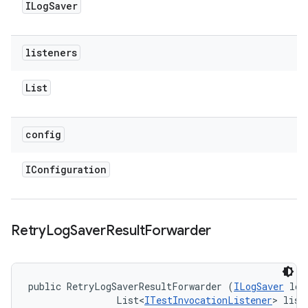
ILog
Saver
listeners
List
config
IConfiguration
Retry
Log
Saver
Result
Forwarder
public RetryLogSaverResultForwarder (
ILogSaver
 log
                List<
ITestInvocationListener
> liste