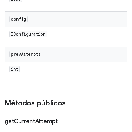
config
IConfiguration
prev
Attempts
int
Métodos públicos
get
Current
Attempt