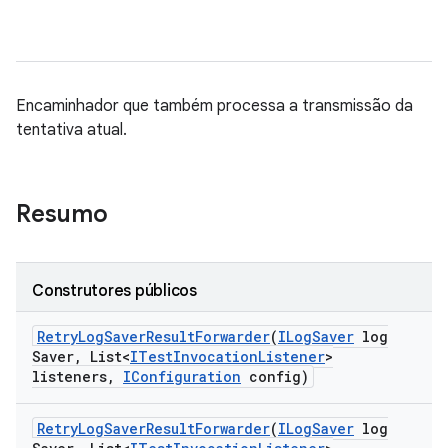
Encaminhador que também processa a transmissão da
tentativa atual.
Resumo
Construtores públicos
Retry
Log
Saver
Result
Forwarder
(
ILog
Saver
log
Saver
,
List<
ITest
Invocation
Listener
>
listeners
,
IConfiguration
config)
Retry
Log
Saver
Result
Forwarder
(
ILog
Saver
log