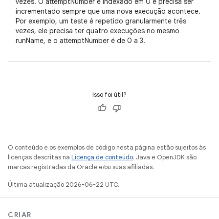
vezes. O attemptNumber é indexado em 0 e precisa ser
incrementado sempre que uma nova execução acontece.
Por exemplo, um teste é repetido granularmente três
vezes, ele precisa ter quatro execuções no mesmo
runName, e o attemptNumber é de 0 a 3.
Isso foi útil?
O conteúdo e os exemplos de código nesta página estão sujeitos às
licenças descritas na
Licença de conteúdo
. Java e OpenJDK são
marcas registradas da Oracle e/ou suas afiliadas.
Última atualização 2026-06-22 UTC.
CRIAR