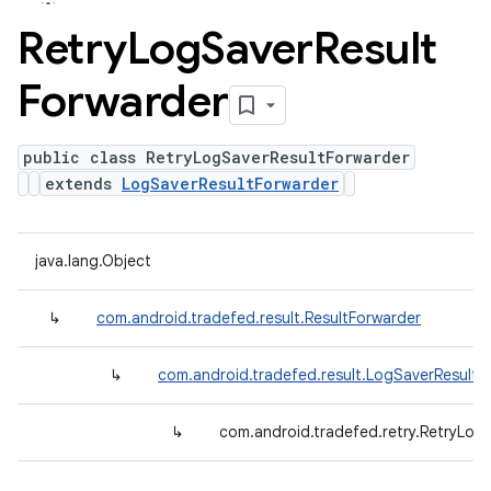
Retry
Log
Saver
Result
Forwarder
public class RetryLogSaverResultForwarder
extends
LogSaverResultForwarder
java.lang.Object
↳
com.android.tradefed.result.ResultForwarder
↳
com.android.tradefed.result.LogSaverResultF
↳
com.android.tradefed.retry.RetryLog