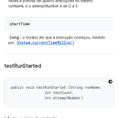
vezes e precisa ter quatro execuções no mesmo
runName, e o attemptNumber é de 0 a 3.
start
Time
long
: o horário em que a execução começou, medido
System
.
current
Time
Millis(
)
por
test
Run
Started
public void testRunStarted (String runName, 

                int testCount, 

                int attemptNumber)