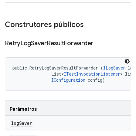
Construtores públicos
Retry
Log
Saver
Result
Forwarder
public RetryLogSaverResultForwarder (
ILogSaver
 log
                List<
ITestInvocationListener
> liste
IConfiguration
 config)
Parâmetros
log
Saver