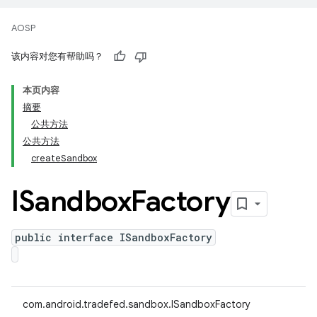
AOSP
该内容对您有帮助吗？
本页内容
摘要
公共方法
公共方法
createSandbox
ISandbox
Factory
public interface ISandboxFactory
com.android.tradefed.sandbox.ISandboxFactory