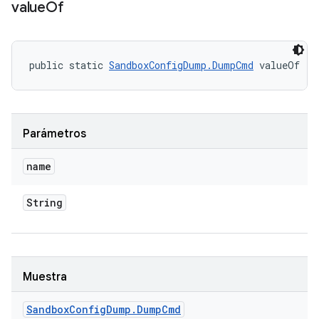
value
Of
public static 
SandboxConfigDump.DumpCmd
 valueOf (S
Parámetros
name
String
Muestra
Sandbox
Config
Dump
.
Dump
Cmd