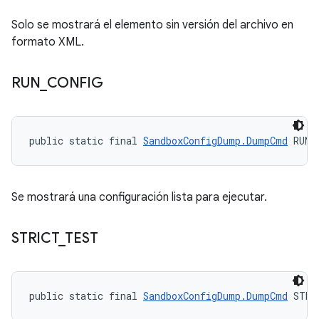
Solo se mostrará el elemento sin versión del archivo en
formato XML.
RUN
_
CONFIG
public static final 
SandboxConfigDump.DumpCmd
 RUN_
Se mostrará una configuración lista para ejecutar.
STRICT
_
TEST
public static final 
SandboxConfigDump.DumpCmd
 STRI