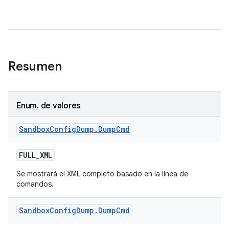
Resumen
Enum
.
de valores
Sandbox
Config
Dump
.
Dump
Cmd
FULL
_
XML
Se mostrará el XML completo basado en la línea de
comandos.
Sandbox
Config
Dump
.
Dump
Cmd