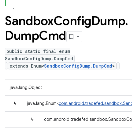
Sandbox
Config
Dump
.
Dump
Cmd
public static final enum
SandboxConfigDump.DumpCmd
extends Enum<
SandboxConfigDump.DumpCmd
>
java.lang.Object
↳
java.lang.Enum<
com.android.tradefed.sandbox.San
↳
com.android.tradefed.sandbox.SandboxCo