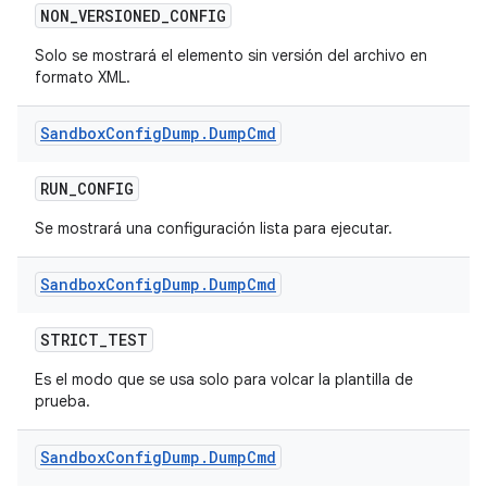
NON
_
VERSIONED
_
CONFIG
Solo se mostrará el elemento sin versión del archivo en
formato XML.
Sandbox
Config
Dump
.
Dump
Cmd
RUN
_
CONFIG
Se mostrará una configuración lista para ejecutar.
Sandbox
Config
Dump
.
Dump
Cmd
STRICT
_
TEST
Es el modo que se usa solo para volcar la plantilla de
prueba.
Sandbox
Config
Dump
.
Dump
Cmd