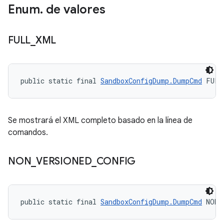
Enum
.
de valores
FULL
_
XML
public static final 
SandboxConfigDump.DumpCmd
 FULL
Se mostrará el XML completo basado en la línea de
comandos.
NON
_
VERSIONED
_
CONFIG
public static final 
SandboxConfigDump.DumpCmd
 NON_