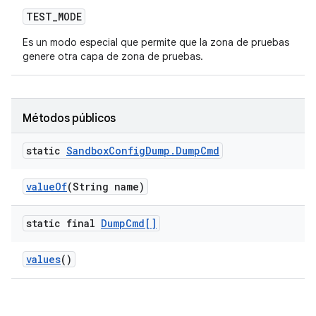
TEST
_
MODE
Es un modo especial que permite que la zona de pruebas
genere otra capa de zona de pruebas.
Métodos públicos
static
Sandbox
Config
Dump
.
Dump
Cmd
value
Of
(String name)
static final
Dump
Cmd[]
values
()