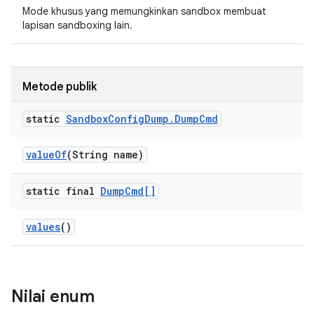
Mode khusus yang memungkinkan sandbox membuat
lapisan sandboxing lain.
Metode publik
static
Sandbox
Config
Dump
.
Dump
Cmd
value
Of
(String name)
static final
Dump
Cmd[]
values
()
Nilai enum