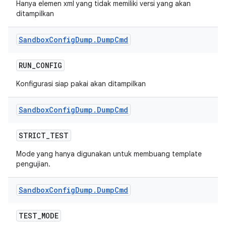
Hanya elemen xml yang tidak memiliki versi yang akan
ditampilkan
Sandbox
Config
Dump
.
Dump
Cmd
RUN
_
CONFIG
Konfigurasi siap pakai akan ditampilkan
Sandbox
Config
Dump
.
Dump
Cmd
STRICT
_
TEST
Mode yang hanya digunakan untuk membuang template
pengujian.
Sandbox
Config
Dump
.
Dump
Cmd
TEST
_
MODE