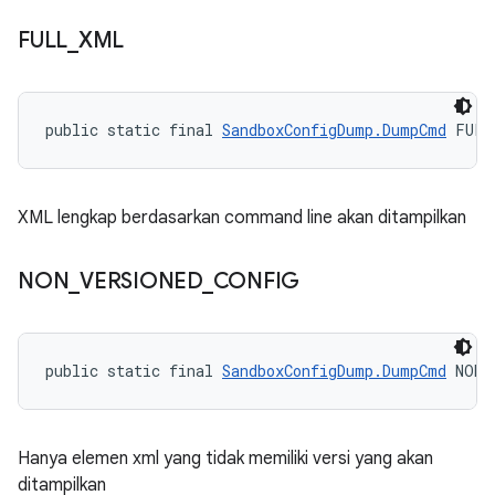
FULL
_
XML
public static final 
SandboxConfigDump.DumpCmd
 FULL
XML lengkap berdasarkan command line akan ditampilkan
NON
_
VERSIONED
_
CONFIG
public static final 
SandboxConfigDump.DumpCmd
 NON_
Hanya elemen xml yang tidak memiliki versi yang akan
ditampilkan