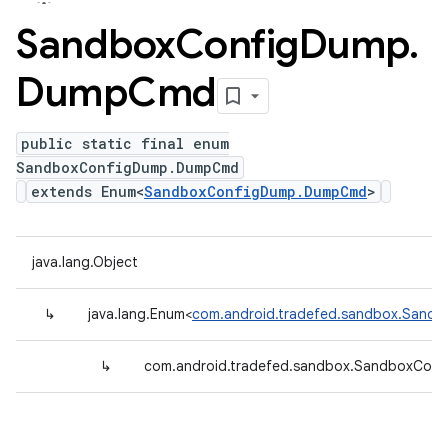
Sandbox
Config
Dump
.
Dump
Cmd
public static final enum
SandboxConfigDump.DumpCmd
extends Enum<
SandboxConfigDump.DumpCmd
>
java.lang.Object
↳
java.lang.Enum<
com.android.tradefed.sandbox.San
↳
com.android.tradefed.sandbox.SandboxCo