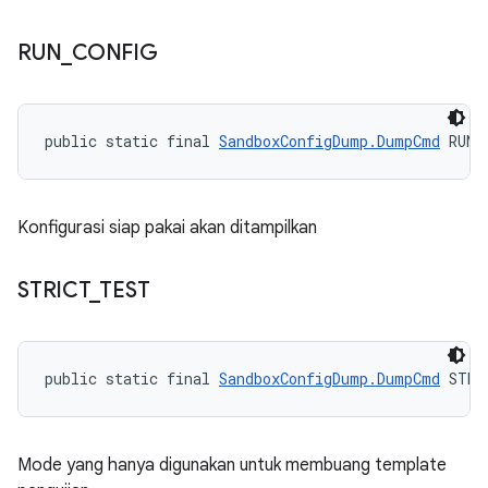
RUN
_
CONFIG
public static final 
SandboxConfigDump.DumpCmd
 RUN_
Konfigurasi siap pakai akan ditampilkan
STRICT
_
TEST
public static final 
SandboxConfigDump.DumpCmd
 STRI
Mode yang hanya digunakan untuk membuang template