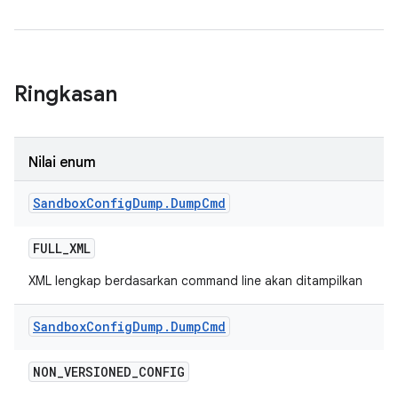
Ringkasan
Nilai enum
Sandbox
Config
Dump
.
Dump
Cmd
FULL
_
XML
XML lengkap berdasarkan command line akan ditampilkan
Sandbox
Config
Dump
.
Dump
Cmd
NON
_
VERSIONED
_
CONFIG