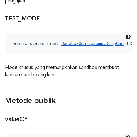
pengujian.
TEST
_
MODE
public static final 
SandboxConfigDump.DumpCmd
 TEST
Mode khusus yang memungkinkan sandbox membuat
lapisan sandboxing lain.
Metode publik
value
Of