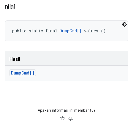
nilai
public static final 
DumpCmd[]
 values ()
Hasil
Dump
Cmd[]
Apakah informasi ini membantu?