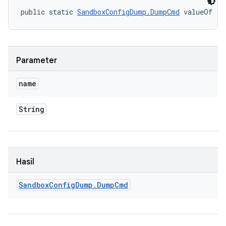
public static 
SandboxConfigDump.DumpCmd
 valueOf (S
Parameter
name
String
Hasil
Sandbox
Config
Dump
.
Dump
Cmd