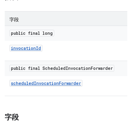
字段
public final long
invocation
Id
public final Scheduled
Invocation
Forwarder
scheduled
Invocation
Forwarder
字段