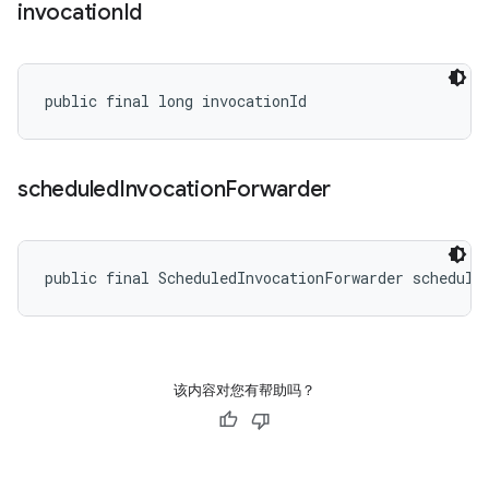
invocation
Id
public final long invocationId
scheduled
Invocation
Forwarder
public final ScheduledInvocationForwarder schedule
该内容对您有帮助吗？