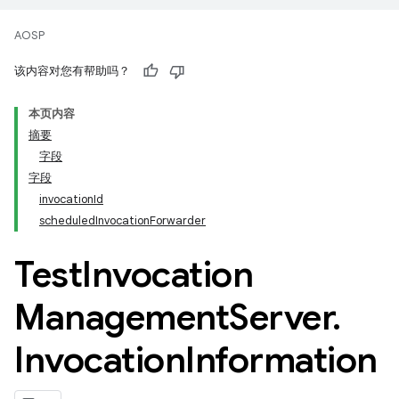
AOSP
该内容对您有帮助吗？
本页内容
摘要
字段
字段
invocationId
scheduledInvocationForwarder
Test
Invocation
Management
Server
.
Invocation
Information