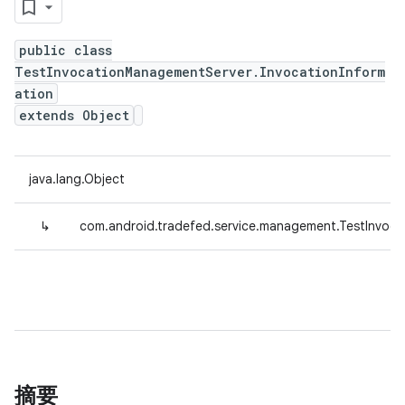
public class
TestInvocationManagementServer.InvocationInform
ation
extends Object
java.lang.Object
↳
com.android.tradefed.service.management.TestInvoca
摘要