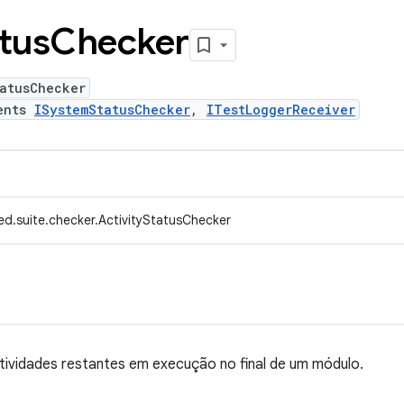
tus
Checker
tatusChecker
ents
ISystemStatusChecker
,
ITestLoggerReceiver
ed.suite.checker.ActivityStatusChecker
atividades restantes em execução no final de um módulo.