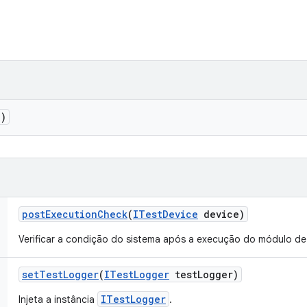
()
post
Execution
Check
(
ITest
Device
device)
Verificar a condição do sistema após a execução do módulo de
set
Test
Logger
(
ITest
Logger
test
Logger)
ITestLogger
Injeta a instância
.