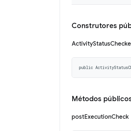
Construtores púb
Activity
Status
Checke
public ActivityStatusC
Métodos público
post
Execution
Check