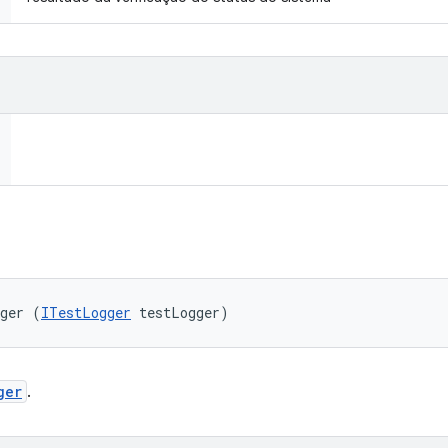
gger (
ITestLogger
 testLogger)
ger
.