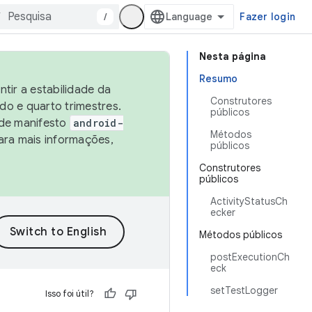
/
Fazer login
Nesta página
Resumo
tir a estabilidade da
Construtores
o e quarto trimestres.
públicos
 de manifesto
android-
Métodos
ara mais informações,
públicos
Construtores
públicos
ActivityStatusCh
ecker
Métodos públicos
postExecutionCh
eck
setTestLogger
Isso foi útil?