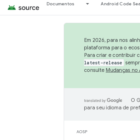
Documentos
Android Code Se
Em 2026, para nos alin
plataforma para o ecos
Para criar e contribuir
latest-release
sempre
consulte
Mudanças no
O G
para seu idioma de pre
AOSP