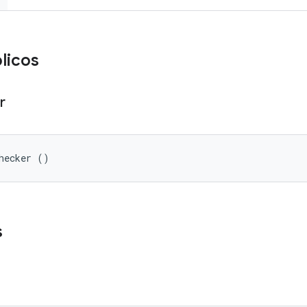
licos
r
hecker ()
s