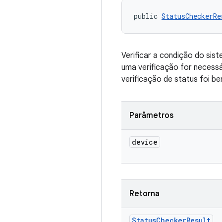
public 
StatusCheckerRe
Verificar a condição do sis
uma verificação for necessá
verificação de status foi b
Parâmetros
device
Retorna
Status
Checker
Result