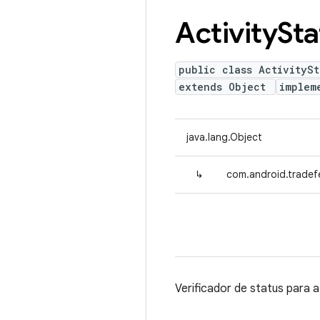
Activity
Sta
public class ActivityS
extends Object
implem
java.lang.Object
↳
com.android.tradef
Verificador de status para 