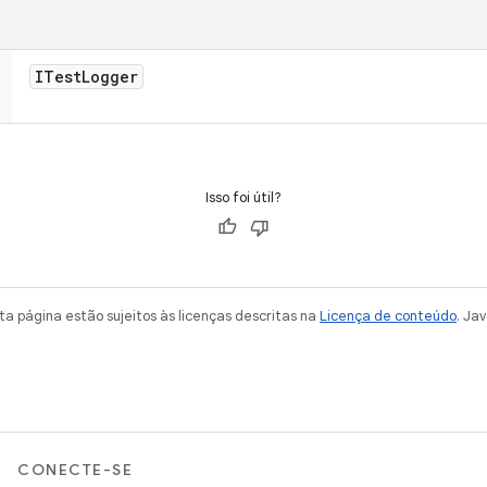
ITest
Logger
Isso foi útil?
a página estão sujeitos às licenças descritas na
Licença de conteúdo
. Ja
CONECTE-SE