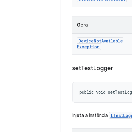
Gera
Device
Not
Available
Exception
set
Test
Logger
public void setTestLo
Injeta a instância
ITestLog