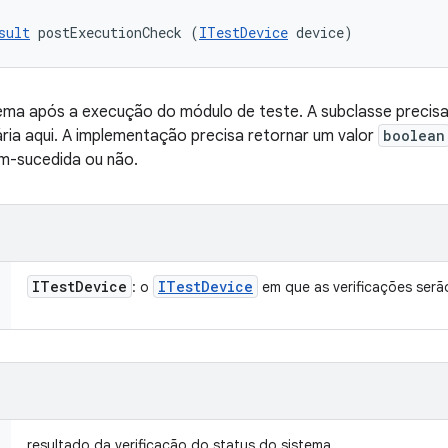
sult
 postExecutionCheck (
ITestDevice
 device)
tema após a execução do módulo de teste. A subclasse precisa
ria aqui. A implementação precisa retornar um valor
boolean
em-sucedida ou não.
ITest
Device
ITest
Device
: o
em que as verificações serã
resultado da verificação do status do sistema