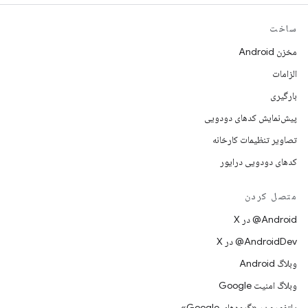
ساخت
مخزن Android
الزامات
بارگیری
پیش‌نمایش کدهای دودویی
تصاویر تنظیمات کارخانه
کدهای دودویی درایور
متصل کردن
‫‎@Android در X
‫‎@AndroidDev در X
وبلاگ Android
وبلاگ امنیت Google
پلتفورم در «گروه‌های Google»