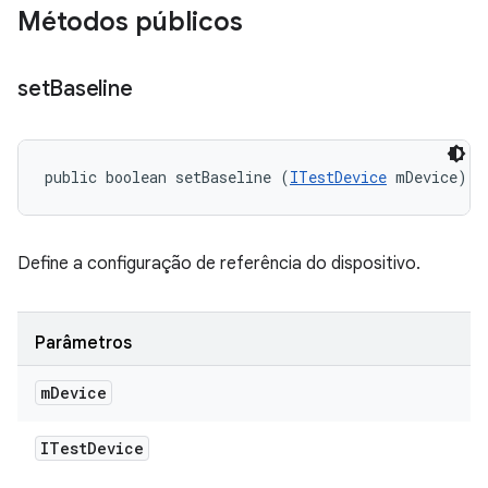
Métodos públicos
set
Baseline
public boolean setBaseline (
ITestDevice
 mDevice)
Define a configuração de referência do dispositivo.
Parâmetros
m
Device
ITest
Device