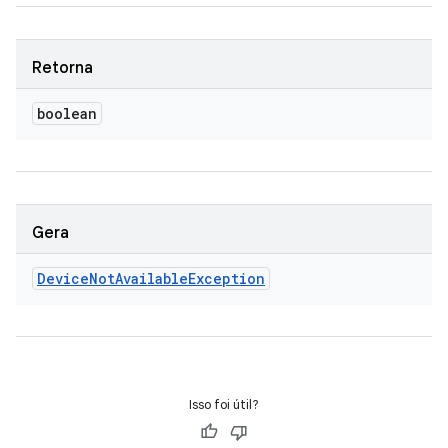
Retorna
boolean
Gera
Device
Not
Available
Exception
Isso foi útil?