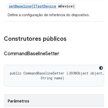
set
Baseline
(
ITest
Device
m
Device)
Define a configuração de referência do dispositivo.
Construtores públicos
Command
Baseline
Setter
public CommandBaselineSetter (JSONObject object, 

                String name)
Parâmetros