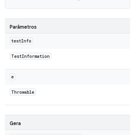
Parâmetros
test
Info
Test
Information
e
Throwable
Gera