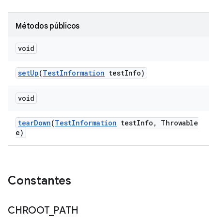
Métodos públicos
void
set
Up
(
Test
Information
test
Info)
void
tear
Down
(
Test
Information
test
Info
,
Throwable
e)
Constantes
CHROOT
_
PATH