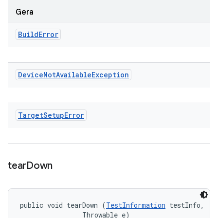
Gera
Build
Error
Device
Not
Available
Exception
Target
Setup
Error
tear
Down
public void tearDown (
TestInformation
 testInfo, 

                Throwable e)