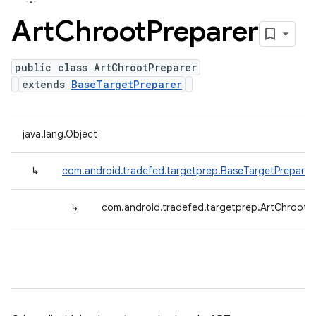
Art
Chroot
Preparer
public class ArtChrootPreparer
extends
BaseTargetPreparer
java.lang.Object
↳
com.android.tradefed.targetprep.BaseTargetPreparer
↳
com.android.tradefed.targetprep.ArtChrootP