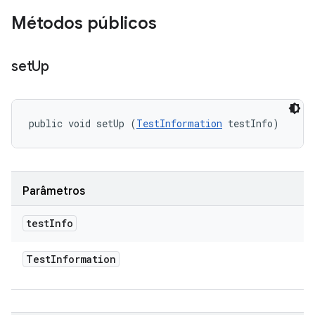
Métodos públicos
set
Up
public void setUp (
TestInformation
 testInfo)
Parâmetros
test
Info
Test
Information