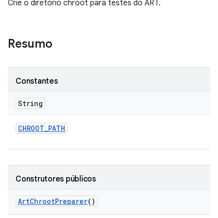
Crie o diretório chroot para testes do ART.
Resumo
Constantes
String
CHROOT
_
PATH
Construtores públicos
Art
Chroot
Preparer
()