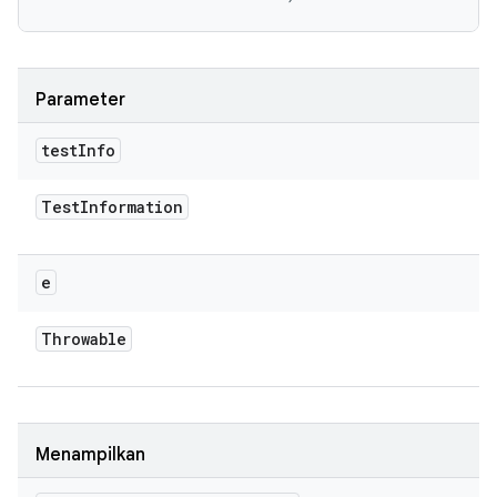
Parameter
test
Info
Test
Information
e
Throwable
Menampilkan