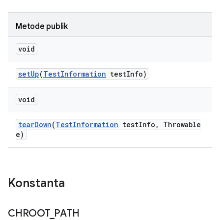
Metode publik
void
set
Up
(
Test
Information
test
Info)
void
tear
Down
(
Test
Information
test
Info
,
Throwable
e)
Konstanta
CHROOT
_
PATH