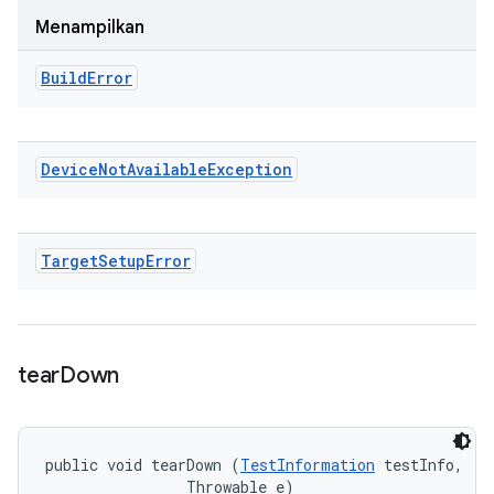
Menampilkan
Build
Error
Device
Not
Available
Exception
Target
Setup
Error
tear
Down
public void tearDown (
TestInformation
 testInfo, 

                Throwable e)