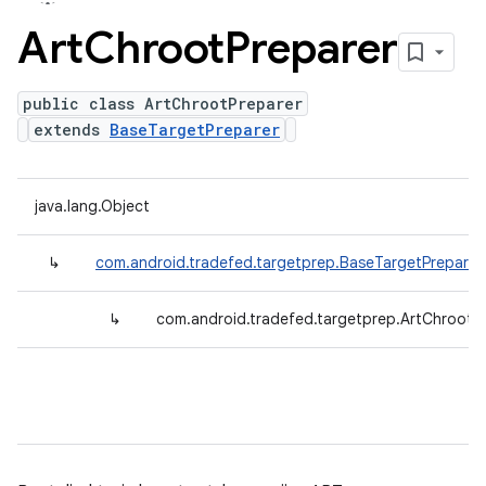
Art
Chroot
Preparer
public class ArtChrootPreparer
extends
BaseTargetPreparer
java.lang.Object
↳
com.android.tradefed.targetprep.BaseTargetPreparer
↳
com.android.tradefed.targetprep.ArtChrootP