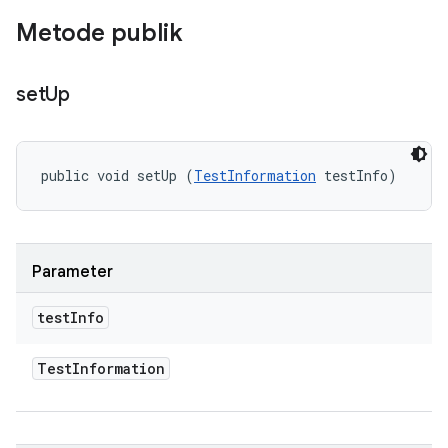
Metode publik
set
Up
public void setUp (
TestInformation
 testInfo)
Parameter
test
Info
Test
Information