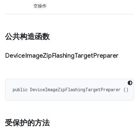
空操作
公共构造函数
Device
Image
Zip
Flashing
Target
Preparer
public DeviceImageZipFlashingTargetPreparer ()
受保护的方法