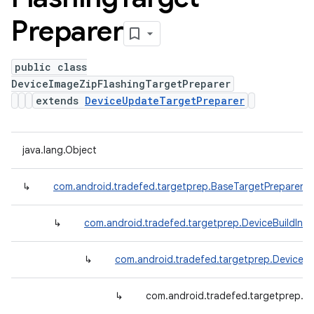
Preparer
public class
DeviceImageZipFlashingTargetPreparer
extends
DeviceUpdateTargetPreparer
java.lang.Object
↳
com.android.tradefed.targetprep.BaseTargetPreparer
↳
com.android.tradefed.targetprep.DeviceBuildInf
↳
com.android.tradefed.targetprep.DeviceU
↳
com.android.tradefed.targetprep.D