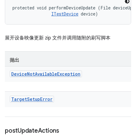
protected void performDeviceUpdate (File deviceUpda
ITestDevice
 device)
展开设备映像更新 zip 文件并调用随附的刷写脚本
抛出
Device
Not
Available
Exception
Target
Setup
Error
post
Update
Actions