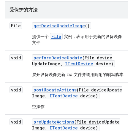
受保护的方法
File
get
Device
Update
Image
()
File
提供一个
实例，表示用于更新的设备映像
文件
void
perform
Device
Update
(File device
Update
Image
,
ITest
Device
device)
展开设备映像更新 zip 文件并调用随附的刷写脚本
void
post
Update
Actions
(File device
Update
Image
,
ITest
Device
device)
空操作
void
pre
Update
Actions
(File device
Update
Image
,
ITest
Device
device)