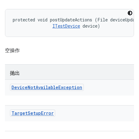
protected void postUpdateActions (File deviceUpdate
ITestDevice
 device)
空操作
抛出
Device
Not
Available
Exception
Target
Setup
Error