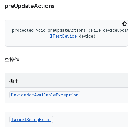
pre
Update
Actions
protected void preUpdateActions (File deviceUpdateI
ITestDevice
 device)
空操作
抛出
Device
Not
Available
Exception
Target
Setup
Error