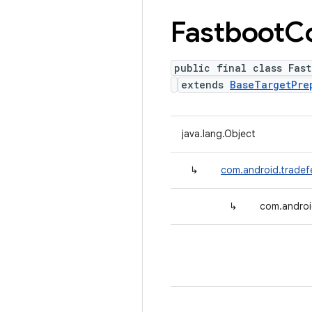
Fastboot
C
public final class Fas
extends
BaseTargetPre
java.lang.Object
↳
com.android.tradef
↳
com.androi