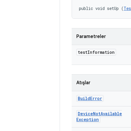
public void setUp (
Tes
Parametreler
test
Information
Atışlar
Build
Error
Device
Not
Available
Exception