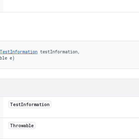
TestInformation
 testInformation, 

ble e)
Test
Information
Throwable