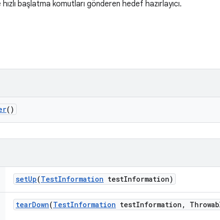
e hızlı başlatma komutları gönderen hedef hazırlayıcı.
er
()
set
Up
(
Test
Information
test
Information)
tear
Down
(
Test
Information
test
Information
,
Throwab