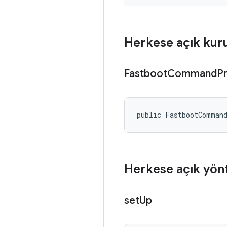
Herkese açık kur
Fastboot
Command
P
public FastbootComman
Herkese açık yön
set
Up