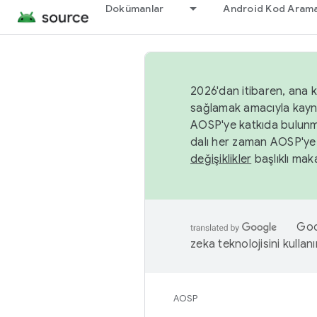
Dokümanlar
Android Kod Arama
2026'dan itibaren, ana k
sağlamak amacıyla kayn
AOSP'ye katkıda bulunm
dalı her zaman AOSP'ye 
değişiklikler
başlıklı maka
Goog
zeka teknolojisini kullanı
AOSP