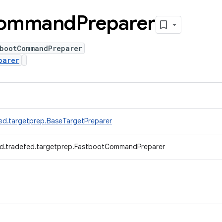
ommand
Preparer
tbootCommandPreparer
parer
ed.targetprep.BaseTargetPreparer
d.tradefed.targetprep.FastbootCommandPreparer