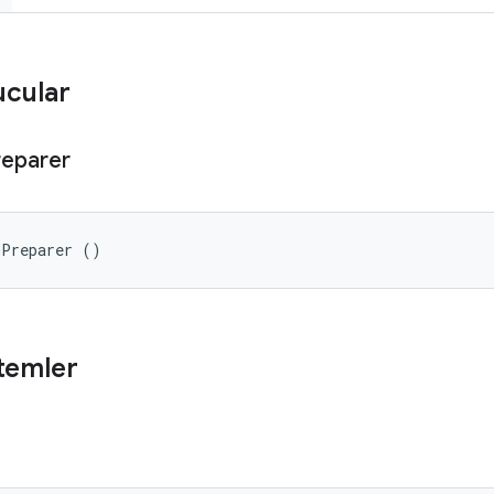
ucular
reparer
dPreparer ()
temler