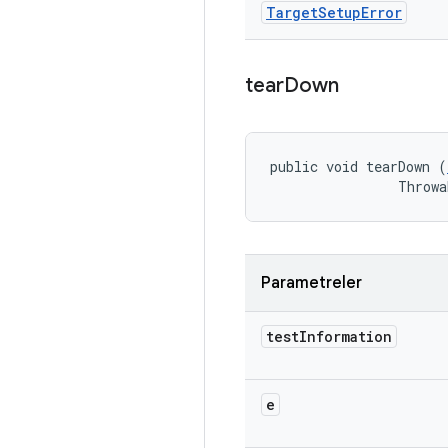
Target
Setup
Error
tear
Down
public void tearDown (
                Throwa
Parametreler
test
Information
e