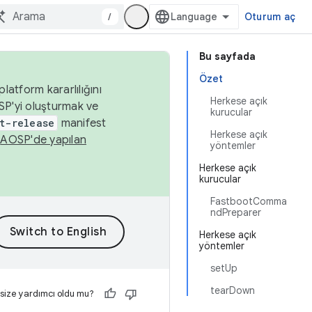
/
Oturum aç
Bu sayfada
Özet
latform kararlılığını
Herkese açık
SP'yi oluşturmak ve
kurucular
t-release
manifest
Herkese açık
n
AOSP'de yapılan
yöntemler
Herkese açık
kurucular
FastbootComma
ndPreparer
Herkese açık
yöntemler
setUp
tearDown
 size yardımcı oldu mu?