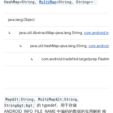
HashMap<String,
MultiMap
<String, String>>
java.lang.Object
↳
java.util.AbstractMap<java.lang.String,
com.android.trad
↳
java.util.HashMap<java.lang.String,
com.android.tr
↳
com.android.tradefed.targetprep.Flashing
Map&lt;String, MultiMap&lt;String,
String&gt;&gt;
的 typedef。用于存储
ANDROID_INFO_FILE_NAME 中编码的数据的实用解析 格