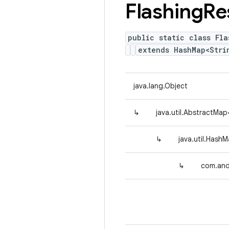
Flashing
Re
public static class Fla
extends HashMap<Str
java.lang.Object
↳
java.util.AbstractMap
↳
java.util.HashM
↳
com.and