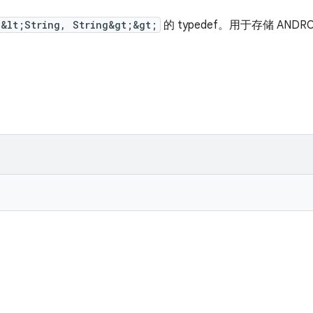
p&lt;String, String&gt;&gt;
的 typedef。用于存储 ANDROI