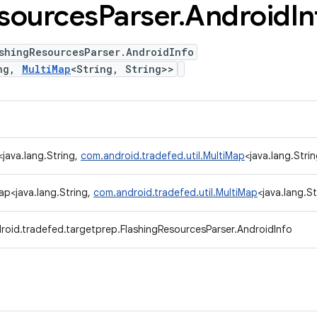
sources
Parser
.
Android
In
shingResourcesParser.AndroidInfo
ing,
MultiMap
<String, String>>
<java.lang.String,
com.android.tradefed.util.MultiMap
<java.lang.Strin
ap<java.lang.String,
com.android.tradefed.util.MultiMap
<java.lang.St
roid.tradefed.targetprep.FlashingResourcesParser.AndroidInfo