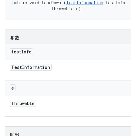
public void tearDown (
TestInformation
 testInfo, 

                Throwable e)
参数
test
Info
Test
Information
e
Throwable
抛出