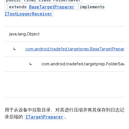
extends
BaseTargetPreparer
implements
ITestLoggerReceiver
java.lang.Object
↳
com.android.tradefed.targetprep.BaseTargetPreparer
↳
com.android.tradefed.targetprep.FolderSaver
用于从设备中拉取目录、对其进行压缩并将其保存到日志记
录后端的
ITargetPreparer
。