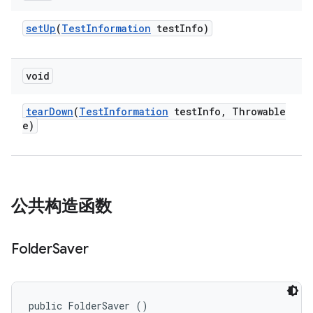
set
Up
(
Test
Information
test
Info)
void
tear
Down
(
Test
Information
test
Info
,
Throwable
e)
公共构造函数
Folder
Saver
public FolderSaver ()