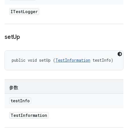
ITest
Logger
set
Up
public void setUp (
TestInformation
 testInfo)
参数
test
Info
Test
Information