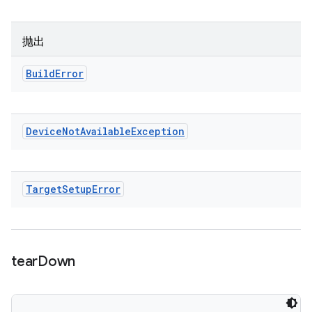
抛出
Build
Error
Device
Not
Available
Exception
Target
Setup
Error
tear
Down