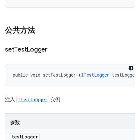
公共方法
set
Test
Logger
public void setTestLogger (
ITestLogger
 testLogger)
注入
ITestLogger
实例
参数
test
Logger