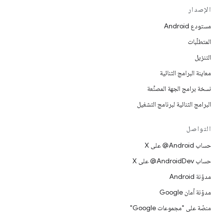
الإصدار
مستودع Android
المتطلّبات
التنزيل
معاينة البرامج الثنائية
نسخة برامج الجهة المصنِّعة
البرامج الثنائية لبرنامج التشغيل
التواصل
حساب ‎@Android على X
حساب ‎@AndroidDev على X
مدوّنة Android
مدوّنة أمان Google
منصّة على "مجموعات Google"