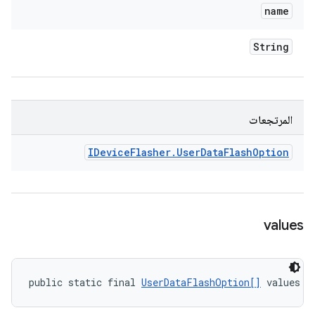
name
String
المرتجعات
IDevice
Flasher
.
User
Data
Flash
Option
values
public static final 
UserDataFlashOption[]
 values (