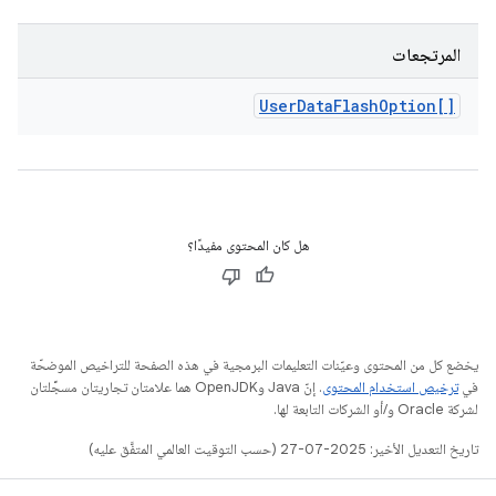
المرتجعات
User
Data
Flash
Option[]
هل كان المحتوى مفيدًا؟
يخضع كل من المحتوى وعيّنات التعليمات البرمجية في هذه الصفحة للتراخيص الموضحّة
في
ترخيص استخدام المحتوى
. إنّ Java وOpenJDK هما علامتان تجاريتان مسجَّلتان
لشركة Oracle و/أو الشركات التابعة لها.
تاريخ التعديل الأخير: 2025-07-27 (حسب التوقيت العالمي المتفَّق عليه)