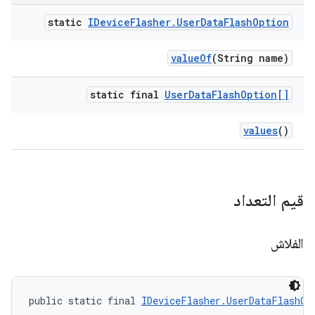
static
IDevice
Flasher
.
User
Data
Flash
Option
value
Of
(String name)
static final
User
Data
Flash
Option[]
values
()
قيم التعداد
الفلاش
public static final 
IDeviceFlasher.UserDataFlashOp