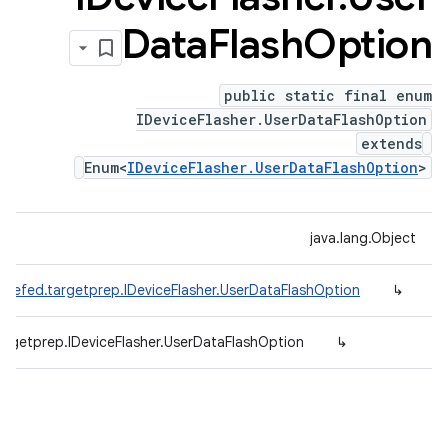
Data
Flash
Option
public static final enum
IDeviceFlasher.UserDataFlashOption
extends
Enum<
IDeviceFlasher.UserDataFlashOption
>
java.lang.Object
adefed.targetprep.IDeviceFlasher.UserDataFlashOption
↳
argetprep.IDeviceFlasher.UserDataFlashOption
↳