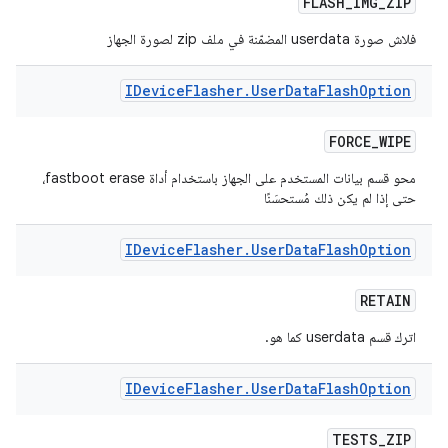
FLASH
_
IMG
_
ZIP
فلاش صورة userdata المضمّنة في ملف zip لصورة الجهاز
IDevice
Flasher
.
User
Data
Flash
Option
FORCE
_
WIPE
محو قسم بيانات المستخدم على الجهاز باستخدام أداة fastboot erase،
حتى إذا لم يكن ذلك مُستحسَنًا
IDevice
Flasher
.
User
Data
Flash
Option
RETAIN
اترك قسم userdata كما هو.
IDevice
Flasher
.
User
Data
Flash
Option
TESTS
_
ZIP