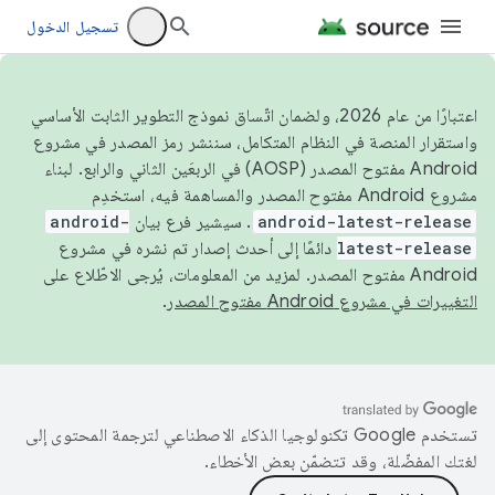
تسجيل الدخول
اعتبارًا من عام 2026، ولضمان اتّساق نموذج التطوير الثابت الأساسي
واستقرار المنصة في النظام المتكامل، سننشر رمز المصدر في مشروع
Android مفتوح المصدر (AOSP) في الربعَين الثاني والرابع. لبناء
مشروع Android مفتوح المصدر والمساهمة فيه، استخدِم
android-latest-release
. سيشير فرع بيان
android-
latest-release
دائمًا إلى أحدث إصدار تم نشره في مشروع
Android مفتوح المصدر. لمزيد من المعلومات، يُرجى الاطّلاع على
التغييرات في مشروع Android مفتوح المصدر
.
تستخدم Google تكنولوجيا الذكاء الاصطناعي لترجمة المحتوى إلى
لغتك المفضّلة، وقد تتضمّن بعض الأخطاء.