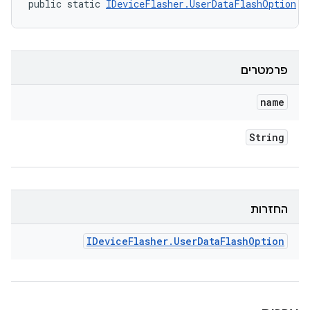
public static 
IDeviceFlasher.UserDataFlashOption
 v
פרמטרים
name
String
החזרות
IDevice
Flasher
.
User
Data
Flash
Option