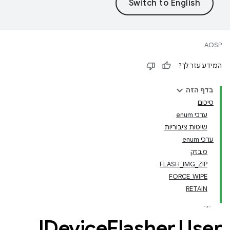
AOSP
המידע עזר לך?
בדף הזה
סיכום
ערכי enum
שיטות ציבוריות
ערכי enum
מבזק
FLASH_IMG_ZIP
FORCE_WIPE
RETAIN
IDevice
Flasher
.
User