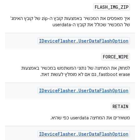
FLASH
_
IMG
_
ZIP
איך מאפסים את המכשיר באמצעות קובץ ה-zip של קובץ האימג'
של המכשיר שכולל את קובץ ה-userdata
IDevice
Flasher
.
User
Data
Flash
Option
FORCE
_
WIPE
למחוק את המחיצה של נתוני המשתמש במכשיר באמצעות
fastboot erase, גם אם לא מומלץ לעשות זאת.
IDevice
Flasher
.
User
Data
Flash
Option
RETAIN
משאירים את המחיצה userdata כפי שהיא.
IDevice
Flasher
.
User
Data
Flash
Option