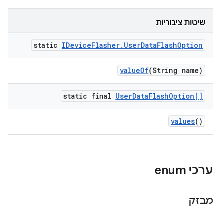
שיטות ציבוריות
static
IDevice
Flasher
.
User
Data
Flash
Option
value
Of
(String name)
static final
User
Data
Flash
Option[]
values
()
ערכי enum
מבזק