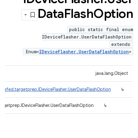
Data
Flash
Option
public static final enum
IDeviceFlasher.UserDataFlashOption
extends
Enum<
IDeviceFlasher.UserDataFlashOption
>
java.lang.Object
adefed.targetprep.IDeviceFlasher.UserDataFlashOption
↳
argetprep.IDeviceFlasher.UserDataFlashOption
↳