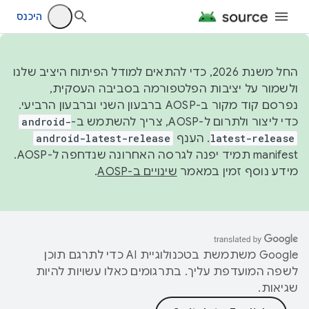
היכנס
החל משנת 2026, כדי להתאים למודל הפיתוח היציב שלנו
ולשמור על יציבות הפלטפורמה בסביבה העסקית,
נפרסם קוד מקור ב-AOSP ברבעון השני וברבעון הרביעי.
כדי ליצור ולתרום ל-AOSP, צריך להשתמש ב-
android-
latest-release
. הענף
android-latest-release
manifest תמיד יפנה לגרסה האחרונה שנדחפה ל-AOSP.
מידע נוסף זמין במאמר
שינויים ב-AOSP
.
‫Google משתמשת בטכנולוגיית AI כדי לתרגם תוכן
לשפה המועדפת עליך. בתרגומים כאלו עשויות להיות
שגיאות.