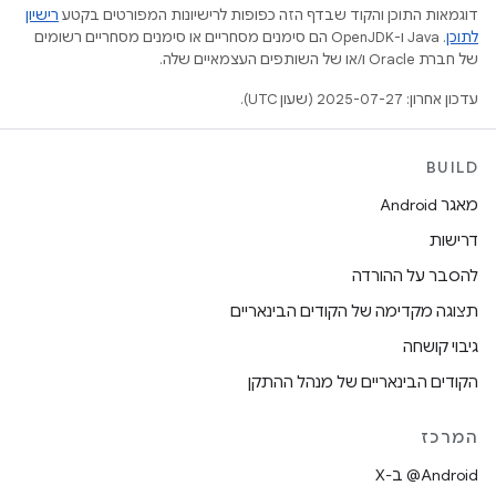
דוגמאות התוכן והקוד שבדף הזה כפופות לרישיונות המפורטים בקטע
רישיון
לתוכן
.‏ Java ו-OpenJDK הם סימנים מסחריים או סימנים מסחריים רשומים
של חברת Oracle ו/או של השותפים העצמאיים שלה.
עדכון אחרון: 2025-07-27 (שעון UTC).
BUILD
מאגר Android
דרישות
להסבר על ההורדה
תצוגה מקדימה של הקודים הבינאריים
גיבוי קושחה
הקודים הבינאריים של מנהל ההתקן
המרכז
‫‎@Android ב-X