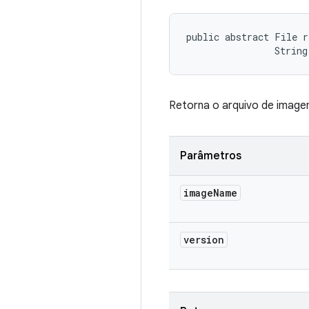
public abstract File r
                String
Retorna o arquivo de image
Parâmetros
image
Name
version