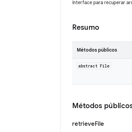
Interface para recuperar arq
Resumo
Métodos públicos
abstract File
Métodos público
retrieve
File