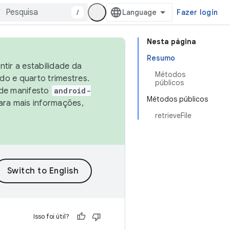
/
Fazer login
Nesta página
Resumo
tir a estabilidade da
Métodos
o e quarto trimestres.
públicos
 de manifesto
android-
Métodos públicos
ara mais informações,
retrieveFile
Isso foi útil?