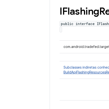
IFlashing
R
public interface IFlas
com.android.tradefed.target
Subclasses indiretas conhe
BuildApiFlashingResourcesRe