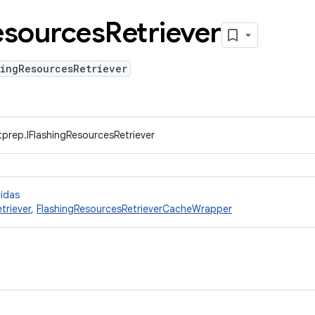
esources
Retriever
hingResourcesRetriever
prep.IFlashingResourcesRetriever
cidas
triever
,
FlashingResourcesRetrieverCacheWrapper