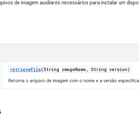
uivos de imagem auxiliares necessários para instalar um dispos
retrieve
File
(String image
Name
,
String version)
Retorna o arquivo de imagem com o nome e a versão especific
s