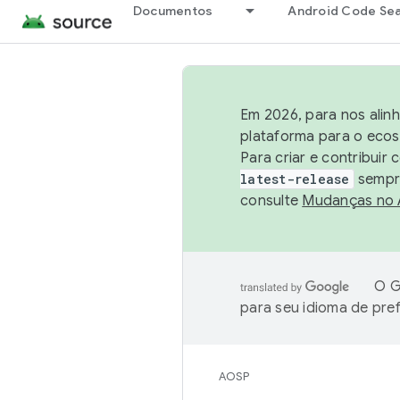
Documentos
Android Code Se
Em 2026, para nos alin
plataforma para o ecos
Para criar e contribuir
latest-release
sempre
consulte
Mudanças no
O G
para seu idioma de pre
AOSP