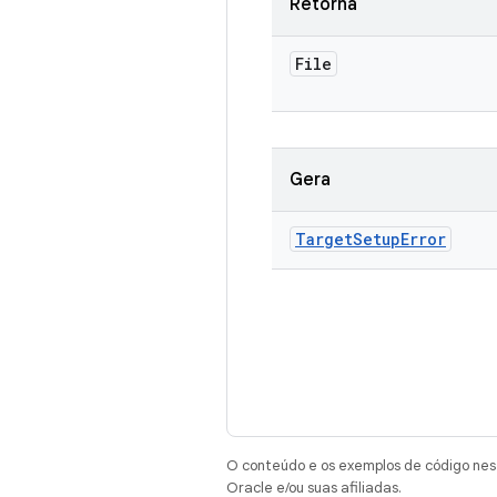
Retorna
File
Gera
Target
Setup
Error
O conteúdo e os exemplos de código nest
Oracle e/ou suas afiliadas.