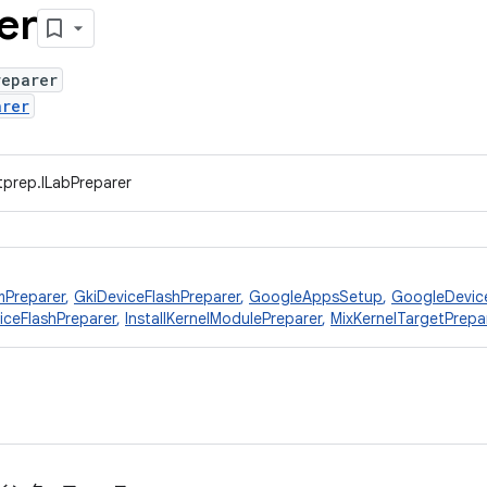
er
reparer
arer
tprep.ILabPreparer
Preparer
,
GkiDeviceFlashPreparer
,
GoogleAppsSetup
,
GoogleDevice
iceFlashPreparer
,
InstallKernelModulePreparer
,
MixKernelTargetPrepa