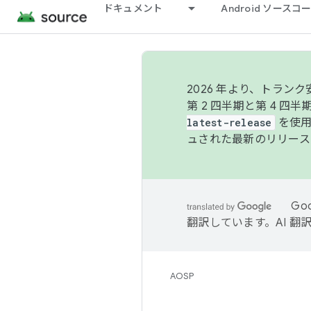
ドキュメント
Android ソース
2026 年より、トラ
第 2 四半期と第 4 四
latest-release
を使用
ュされた最新のリリース
Go
翻訳しています。AI 
AOSP