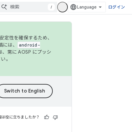
/
ログイン
の安定性を確保するため、
投稿には、
android-
、常に AOSP にプッシ
さい。
報は役に立ちましたか？