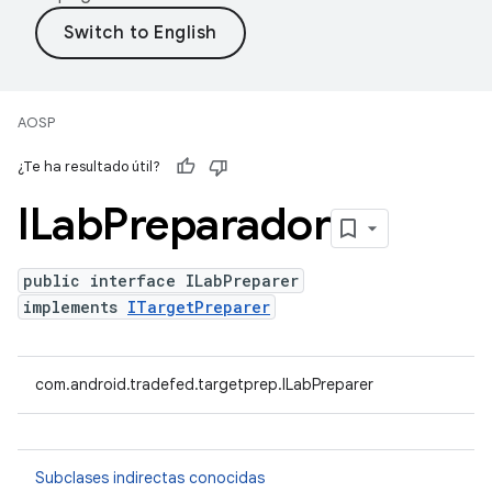
AOSP
¿Te ha resultado útil?
ILab
Preparador
public interface ILabPreparer
implements
ITargetPreparer
com.android.tradefed.targetprep.ILabPreparer
Subclases indirectas conocidas