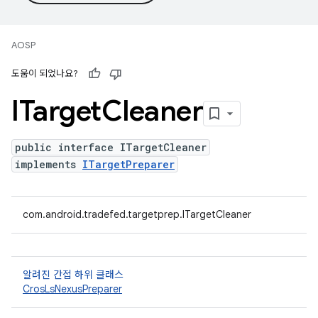
AOSP
도움이 되었나요?
ITarget
Cleaner
public interface ITargetCleaner
implements
ITargetPreparer
com.android.tradefed.targetprep.ITargetCleaner
알려진 간접 하위 클래스
CrosLsNexusPreparer