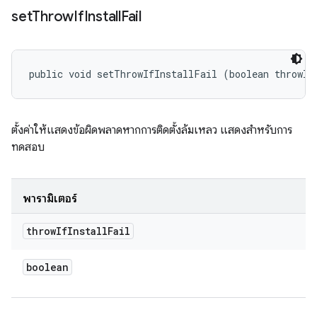
set
Throw
If
Install
Fail
public void setThrowIfInstallFail (boolean throwIf
ตั้งค่าให้แสดงข้อผิดพลาดหากการติดตั้งล้มเหลว แสดงสำหรับการ
ทดสอบ
พารามิเตอร์
throw
If
Install
Fail
boolean