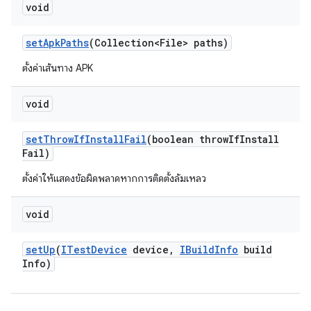
void
set
Apk
Paths
(Collection<File> paths)
ตั้งค่าเส้นทาง APK
void
set
Throw
If
Install
Fail
(boolean throw
If
Install
Fail)
ตั้งค่าให้แสดงข้อผิดพลาดหากการติดตั้งล้มเหลว
void
set
Up
(
ITest
Device
device
,
IBuild
Info
build
Info)