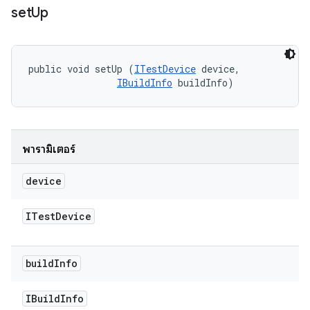
set
Up
public void setUp (
ITestDevice
 device, 

IBuildInfo
 buildInfo)
พารามิเตอร์
device
ITest
Device
build
Info
IBuild
Info