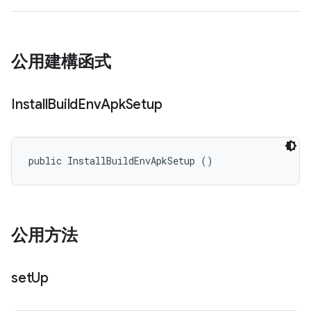
公用建構函式
Install
Build
Env
Apk
Setup
public InstallBuildEnvApkSetup ()
公用方法
set
Up