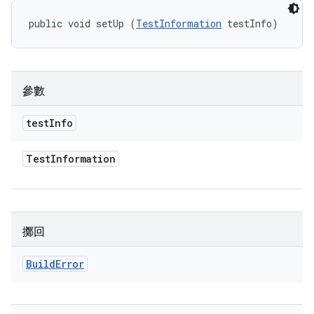
public void setUp (
TestInformation
 testInfo)
參數
test
Info
Test
Information
擲回
Build
Error