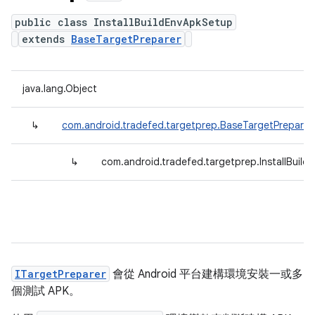
public class InstallBuildEnvApkSetup
extends
BaseTargetPreparer
java.lang.Object
↳
com.android.tradefed.targetprep.BaseTargetPreparer
↳
com.android.tradefed.targetprep.InstallBuil
ITargetPreparer
會從 Android 平台建構環境安裝一或多
個測試 APK。