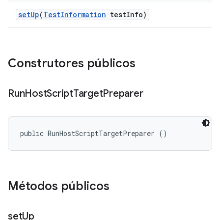
set
Up
(
Test
Information
test
Info)
Construtores públicos
Run
Host
Script
Target
Preparer
public RunHostScriptTargetPreparer ()
Métodos públicos
set
Up