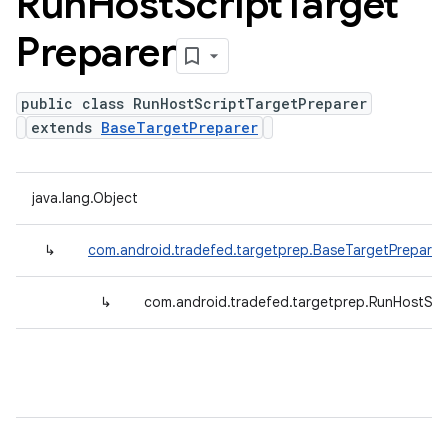
Run
Host
Script
Target
Preparer
public class RunHostScriptTargetPreparer
extends
BaseTargetPreparer
java.lang.Object
↳
com.android.tradefed.targetprep.BaseTargetPreparer
↳
com.android.tradefed.targetprep.RunHostScr