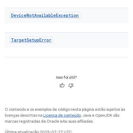
Device
Not
Available
Exception
Target
Setup
Error
Isso foi útil?
O conteúdo e os exemplos de código nesta página estão sujeitos às
licenças descritas na
Licença de conteúdo
. Java e OpenJDK são
marcas registradas da Oracle e/ou suas afiliadas.
Última atualização 2025-07-27 UTC.