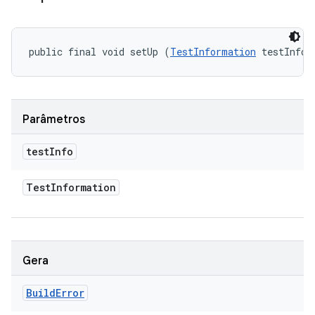
public final void setUp (
TestInformation
 testInfo)
Parâmetros
test
Info
Test
Information
Gera
Build
Error