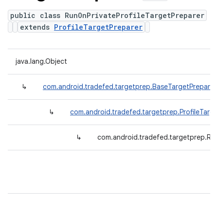
public class RunOnPrivateProfileTargetPreparer
extends
ProfileTargetPreparer
java.lang.Object
↳
com.android.tradefed.targetprep.BaseTargetPreparer
↳
com.android.tradefed.targetprep.ProfileTarge
↳
com.android.tradefed.targetprep.Run