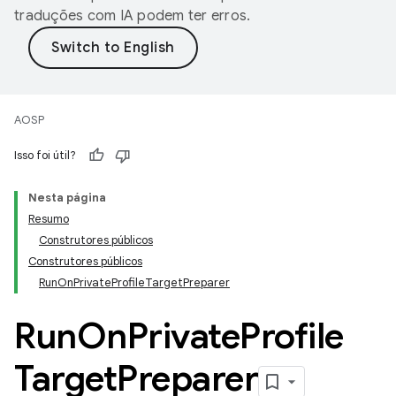
traduções com IA podem ter erros.
AOSP
Isso foi útil?
Nesta página
Resumo
Construtores públicos
Construtores públicos
RunOnPrivateProfileTargetPreparer
Run
On
Private
Profile
Target
Preparer