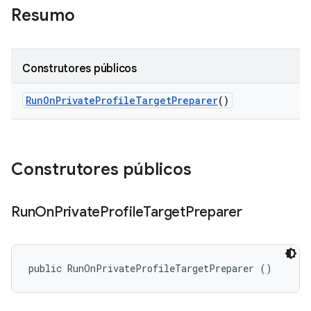
Resumo
Construtores públicos
Run
On
Private
Profile
Target
Preparer
()
Construtores públicos
Run
On
Private
Profile
Target
Preparer
public RunOnPrivateProfileTargetPreparer ()