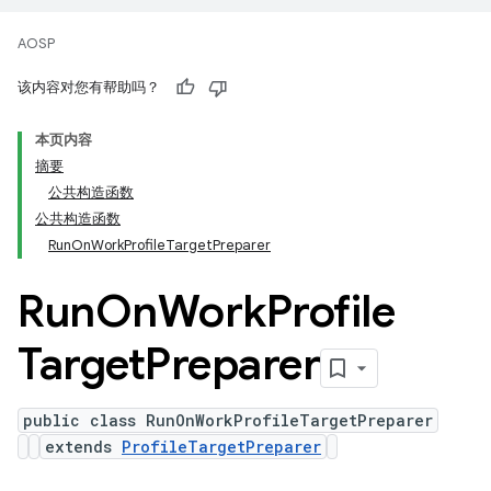
AOSP
该内容对您有帮助吗？
本页内容
摘要
公共构造函数
公共构造函数
RunOnWorkProfileTargetPreparer
Run
On
Work
Profile
Target
Preparer
public class RunOnWorkProfileTargetPreparer
extends
ProfileTargetPreparer