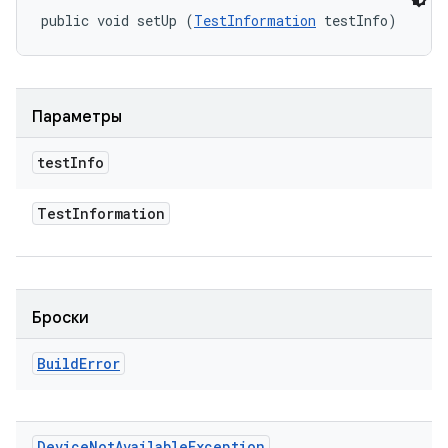
public void setUp (
TestInformation
 testInfo)
Параметры
test
Info
Test
Information
Броски
Build
Error
Device
Not
Available
Exception