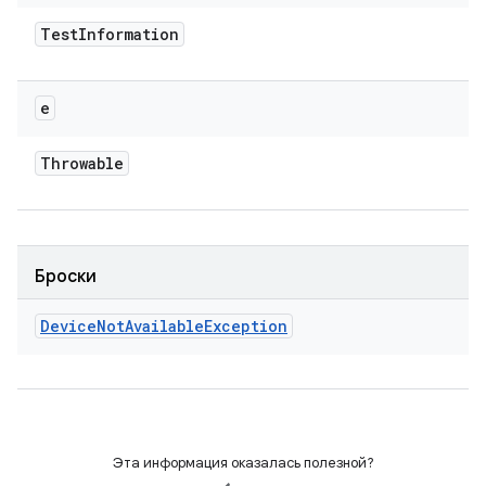
Test
Information
e
Throwable
Броски
Device
Not
Available
Exception
Эта информация оказалась полезной?