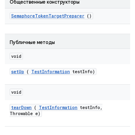
Общественные конструкторы
Semaphore
Token
Target
Preparer
()
Публичные методы
void
set
Up
(
Test
Information
test
Info)
void
tear
Down
(
Test
Information
test
Info
,
Throwable e)