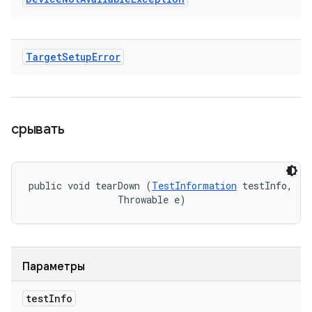
Target
Setup
Error
срывать
public void tearDown (
TestInformation
 testInfo, 

                Throwable e)
Параметры
test
Info