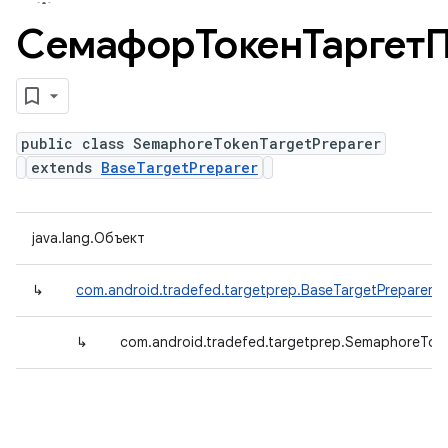
СемафорТокенТаргет
public class SemaphoreTokenTargetPreparer
extends
BaseTargetPreparer
java.lang.Объект
↳
com.android.tradefed.targetprep.BaseTargetPreparer
↳
com.android.tradefed.targetprep.SemaphoreTok