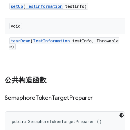
set
Up
(
Test
Information
test
Info)
void
tear
Down
(
Test
Information
test
Info
,
Throwable
e)
公共构造函数
Semaphore
Token
Target
Preparer
public SemaphoreTokenTargetPreparer ()