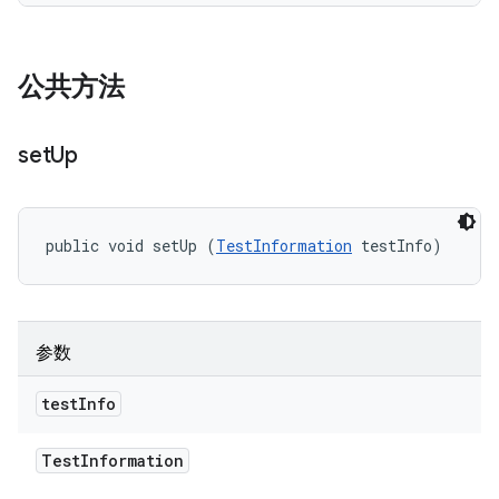
公共方法
set
Up
public void setUp (
TestInformation
 testInfo)
参数
test
Info
Test
Information