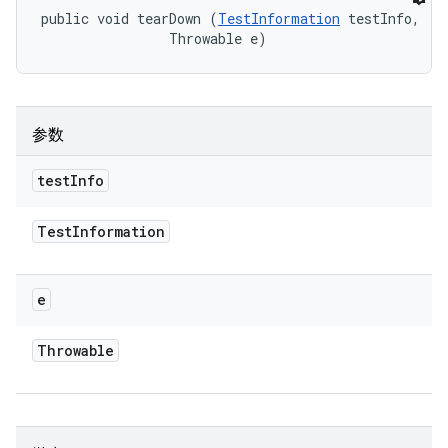
public void tearDown (
TestInformation
 testInfo, 

                Throwable e)
参数
test
Info
Test
Information
e
Throwable