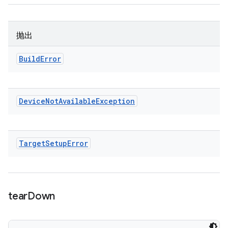
抛出
Build
Error
Device
Not
Available
Exception
Target
Setup
Error
tear
Down