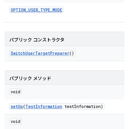
OPTION
_
USER
_
TYPE
_
MODE
パブリック コンストラクタ
Switch
User
Target
Preparer
()
パブリック メソッド
void
set
Up
(
Test
Information
test
Information)
void