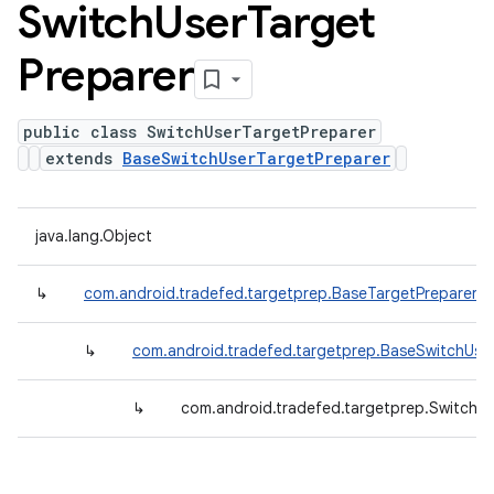
Switch
User
Target
Preparer
public class SwitchUserTargetPreparer
extends
BaseSwitchUserTargetPreparer
java.lang.Object
↳
com.android.tradefed.targetprep.BaseTargetPreparer
↳
com.android.tradefed.targetprep.BaseSwitchUse
↳
com.android.tradefed.targetprep.SwitchU