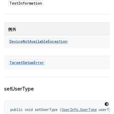
Test
Information
例外
Device
Not
Available
Exception
Target
Setup
Error
set
User
Type
public void setUserType (
UserInfo.UserType
 userTyp