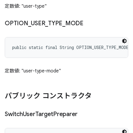
定数値: "user-type"
OPTION
_
USER
_
TYPE
_
MODE
public static final String OPTION_USER_TYPE_MODE
定数値: "user-type-mode"
パブリック コンストラクタ
Switch
User
Target
Preparer