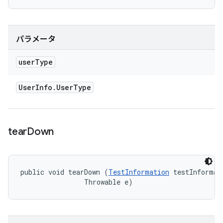
パラメータ
user
Type
User
Info
.
User
Type
tear
Down
public void tearDown (
TestInformation
 testInformati
                Throwable e)