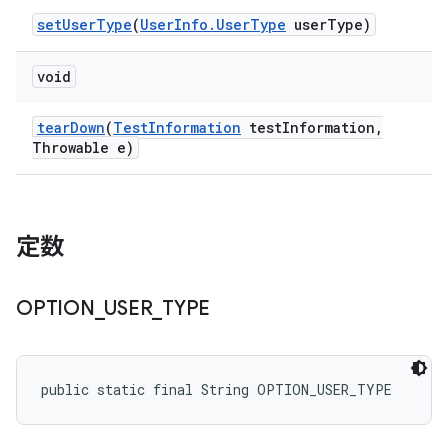
set
User
Type
(
User
Info
.
User
Type
user
Type)
void
tear
Down
(
Test
Information
test
Information
,
Throwable e)
定数
OPTION
_
USER
_
TYPE
public static final String OPTION_USER_TYPE