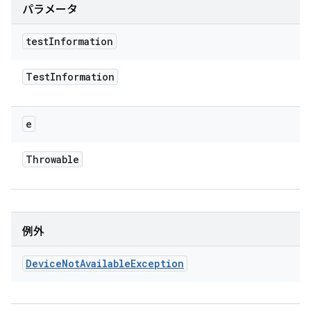
パラメータ
test
Information
Test
Information
e
Throwable
例外
Device
Not
Available
Exception