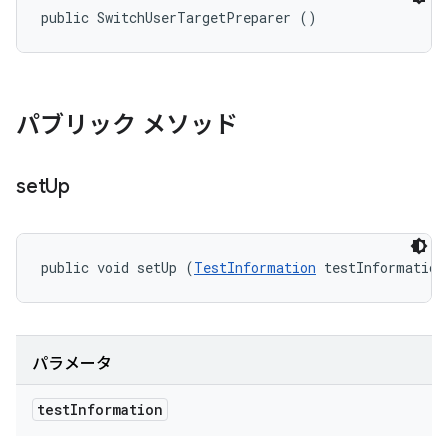
public SwitchUserTargetPreparer ()
パブリック メソッド
set
Up
public void setUp (
TestInformation
 testInformation
パラメータ
test
Information