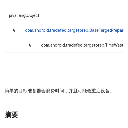
java.lang.Object
↳
com.android.tradefed.targetprep.BaseTargetPreparer
↳
com.android.tradefed.targetprep.TimeWaster
简单的目标准备器会浪费时间，并且可能会重启设备。
摘要