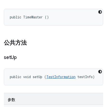
public TimeWaster ()
公共方法
set
Up
public void setUp (
TestInformation
 testInfo)
参数