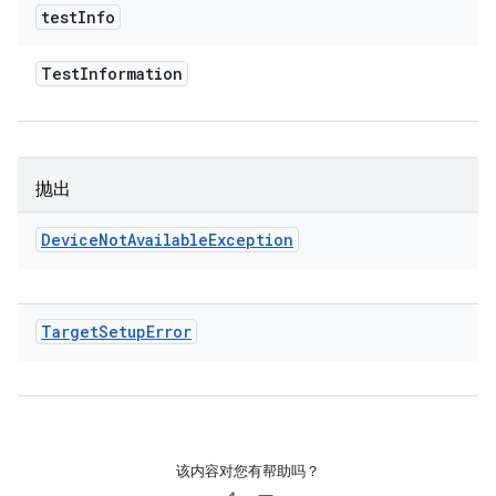
test
Info
Test
Information
抛出
Device
Not
Available
Exception
Target
Setup
Error
该内容对您有帮助吗？