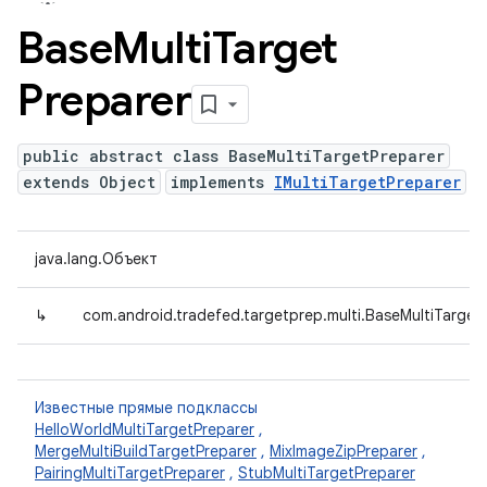
Base
Multi
Target
Preparer
public abstract class BaseMultiTargetPreparer
extends Object
implements
IMultiTargetPreparer
java.lang.Объект
↳
com.android.tradefed.targetprep.multi.BaseMultiTarget
Известные прямые подклассы
HelloWorldMultiTargetPreparer
,
MergeMultiBuildTargetPreparer
,
MixImageZipPreparer
,
PairingMultiTargetPreparer
,
StubMultiTargetPreparer