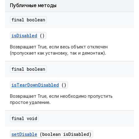
Публичные методы
final boolean
is
Disabled
()
Возвращает True, если весь объект отключен
(пропускает как установку, так и демонтаж).
final boolean
is
Tear
Down
Disabled
()
Возвращает True, если необходимо пропустить
простое удаление.
final void
set
Disable
(boolean is
Disabled)