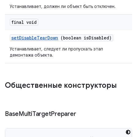
Устанавливает, должен ли объект быть отключен.
final void
set
Disable
Tear
Down
(boolean is
Disabled)
Устанавливает, следует ли пропускать этап
демонтажа объекта.
Общественные конструкторы
Base
Multi
Target
Preparer