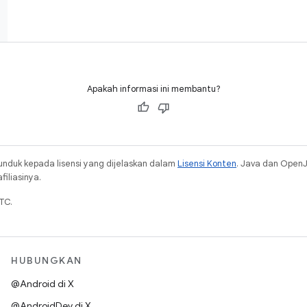
Apakah informasi ini membantu?
unduk kepada lisensi yang dijelaskan dalam
Lisensi Konten
. Java dan Open
iliasinya.
TC.
HUBUNGKAN
@Android di X
@AndroidDev di X