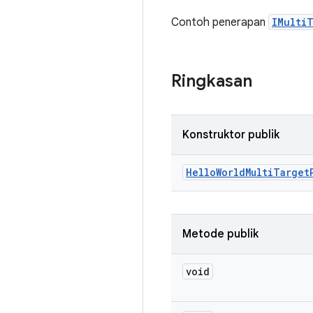
Contoh penerapan
IMulti
Ringkasan
Konstruktor publik
Hello
World
Multi
Target
Metode publik
void