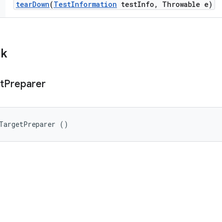
tear
Down
(
Test
Information
test
Info
,
Throwable e)
ik
t
Preparer
iTargetPreparer ()