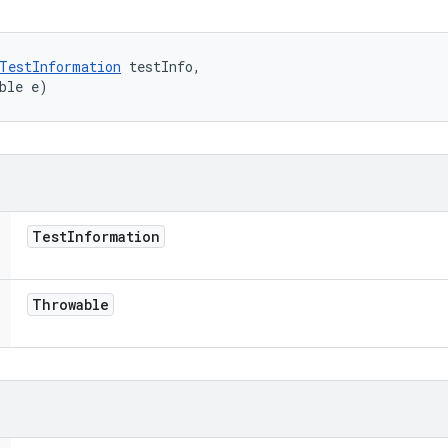
TestInformation
 testInfo, 

ble e)
Test
Information
Throwable