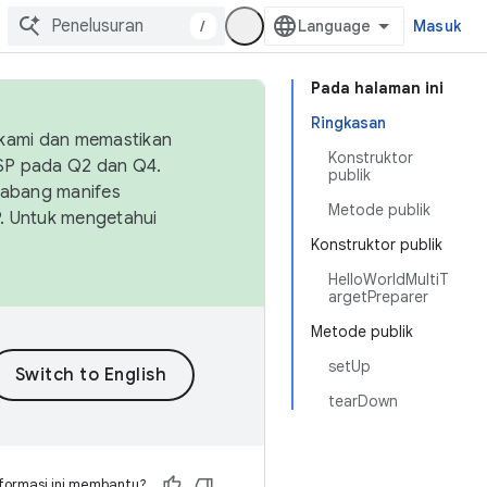
/
Masuk
Pada halaman ini
Ringkasan
 kami dan memastikan
Konstruktor
OSP pada Q2 dan Q4.
publik
Cabang manifes
Metode publik
SP. Untuk mengetahui
Konstruktor publik
HelloWorldMultiT
argetPreparer
Metode publik
setUp
tearDown
formasi ini membantu?