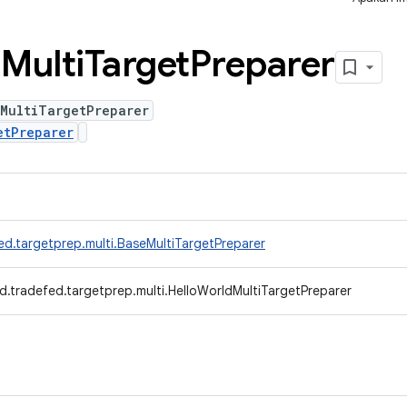
d
Multi
Target
Preparer
dMultiTargetPreparer
etPreparer
ed.targetprep.multi.BaseMultiTargetPreparer
d.tradefed.targetprep.multi.HelloWorldMultiTargetPreparer