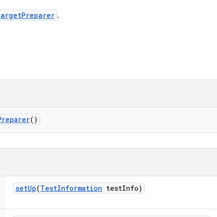
TargetPreparer
.
Preparer
()
set
Up
(
Test
Information
test
Info)