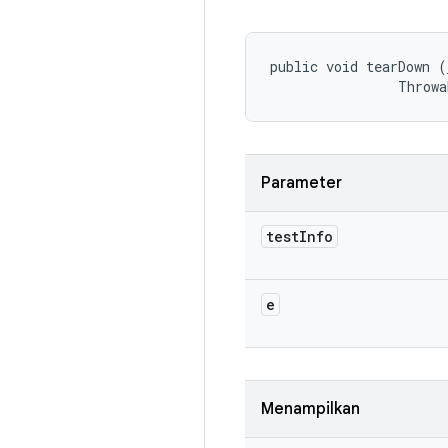
public void tearDown (
                Throwa
Parameter
test
Info
e
Menampilkan