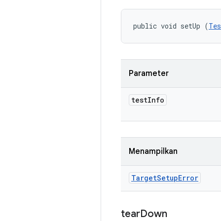
public void setUp (
Tes
Parameter
test
Info
Menampilkan
Target
Setup
Error
tear
Down