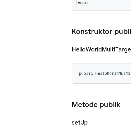
void
Konstruktor publ
Hello
World
Multi
Targe
public HelloWorldMult
Metode publik
set
Up