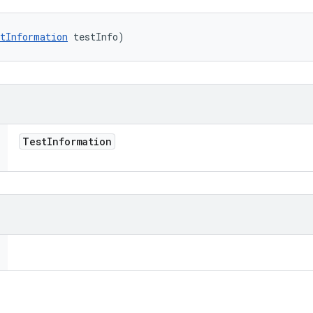
tInformation
 testInfo)
Test
Information