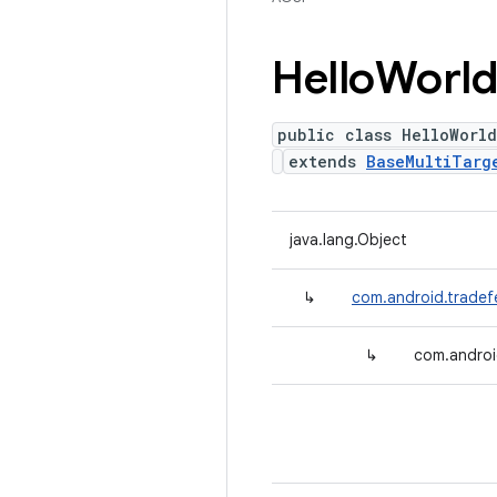
Hello
Worl
public class HelloWorl
extends
BaseMultiTarg
java.lang.Object
↳
com.android.tradef
↳
com.androi