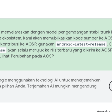
h
uk menyelaraskan dengan model pengembangan stabil trunk
tuk ekosistem, kami akan memublikasikan kode sumber ke A
kontribusi ke AOSP, gunakan
android-latest-release
. 
ase
akan selalu merujuk ke rilis terbaru yang dikirim ke AO
 lihat
Perubahan pada AOSP
.
gle menggunakan teknologi AI untuk menerjemahkan
a pilihan Anda. Terjemahan AI mungkin mengandung
Apakah in